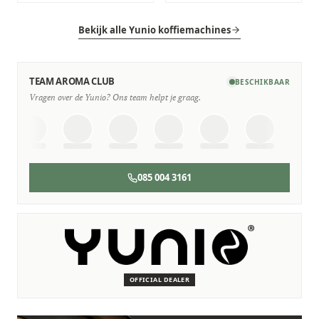
Bekijk alle Yunio koffiemachines
TEAM AROMA CLUB
BESCHIKBAAR
Vragen over de Yunio? Ons team helpt je graag.
085 004 3161
SERVICE & ONDERHOUD
Wij staan voor je klaar
Deskundige monteurs die verstand hebben van Yunio
machines.
OFFICIAL DEALER
Persoonlijk, snel en zonder gedoe.