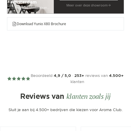
Amsterdam
Meer over deze showroom
Pedro de Medinalaan 53
Download Yunio X80 Brochure
Beoordeeld
·
reviews van
4,9 / 5,0
253+
4.500+
klanten
klanten zoals jij
Reviews van
Sluit je aan bij 4.500+ bedrijven die kiezen voor Aroma Club.