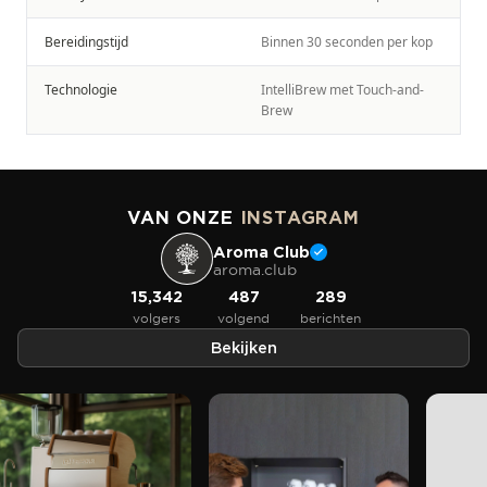
Bereidingstijd
Binnen 30 seconden per kop
Technologie
IntelliBrew met Touch-and-
Brew
VAN ONZE
INSTAGRAM
Aroma Club
aroma.club
15,342
487
289
volgers
volgend
berichten
Bekijken