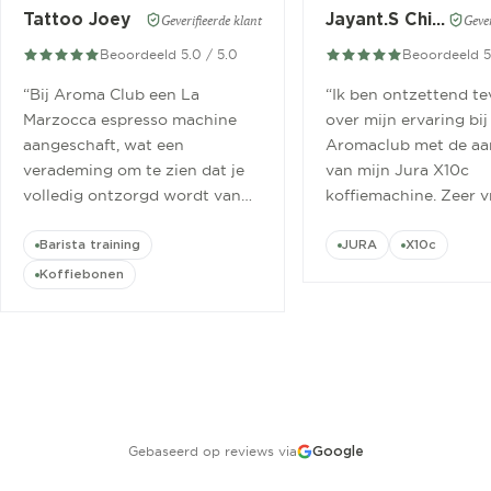
Tattoo Joey
Jayant.S Chitaroe
Geverifieerde klant
Gever
Beoordeeld 5.0 / 5.0
Beoordeeld 5
“
Bij Aroma Club een La
“
Ik ben ontzettend t
Marzocca espresso machine
over mijn ervaring bij
aangeschaft, wat een
Aromaclub met de aa
verademing om te zien dat je
van mijn Jura X10c
volledig ontzorgd wordt van
koffiemachine. Zeer v
aanschaf tot aan barista
ontvangen.
”
cursus.
”
Barista training
JURA
X10c
Koffiebonen
Gebaseerd op reviews via
Google