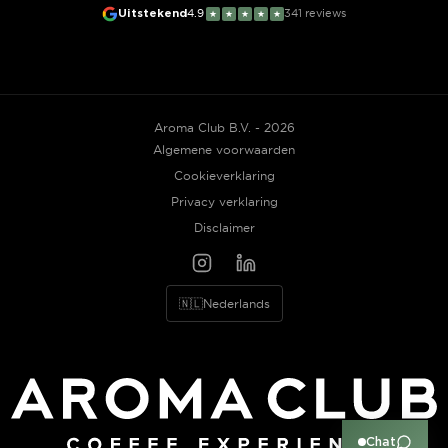
Uitstekend
4.9
341
reviews
★
★
★
★
★
Aroma Club B.V. - 2026
Algemene voorwaarden
Cookieverklaring
Privacy verklaring
Disclaimer
🇳🇱
Nederlands
Chat