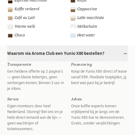
Espresso macchiato
Koffie
Koffie verkeerd
Cappuccino
Café au Lait
Latte macchiato
Warme melk
Melkschuim
Choco
Heet water
Waarom via Aroma Club een Yunio X80 bestellen?
Transparantie
Financiering
Een heldere offerte op 2 pagina's
Koop de Yunio X80 direct of lease
— geen kleine lettertjes, geen
vanaf €99. Flexibele looptijden, jij
verborgen kosten. Binnen 3 uur in
kiest wat past bij je bedrijf.
je inbox.
Service
Advies
Eigen monteurs door heel
Onze koffie-experts komen
Nederland. Storing? Bel ons en je
vrijblijvend bij je langs om de
hebt direct iemand aan de lijn —
Yunio X80 live te demonstreren.
geen wachtrijen of
Gratis, zonder verplichtingen.
ticketnummers.