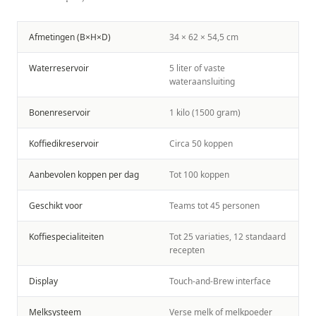
Afmetingen (B×H×D)
34 × 62 × 54,5 cm
Waterreservoir
5 liter of vaste
wateraansluiting
Bonenreservoir
1 kilo (1500 gram)
Koffiedikreservoir
Circa 50 koppen
Aanbevolen koppen per dag
Tot 100 koppen
Geschikt voor
Teams tot 45 personen
Koffiespecialiteiten
Tot 25 variaties, 12 standaard
recepten
Display
Touch-and-Brew interface
Melksysteem
Verse melk of melkpoeder