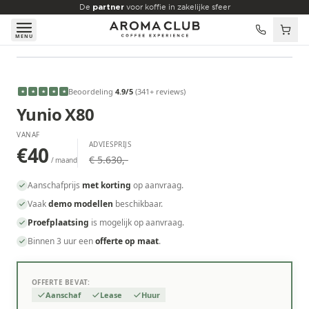
Skip to main content
De
partner
voor koffie in zakelijke sfeer
MENU
VANAF
€40
/maand
Beoordeling
4.9
/5
(
341
+ reviews
)
★
★
★
★
★
Yunio X80
VANAF
ADVIESPRIJS
€40
€ 5.630,-
/ maand
Aanschafprijs
met korting
op aanvraag.
Vaak
demo modellen
beschikbaar.
Proefplaatsing
is mogelijk op aanvraag.
Binnen 3 uur een
offerte op maat
.
OFFERTE BEVAT:
Aanschaf
Lease
Huur