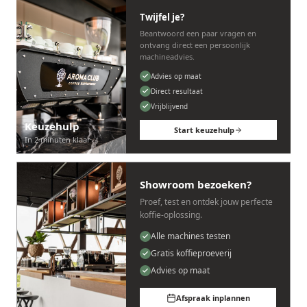
Twijfel je?
Beantwoord een paar vragen en
ontvang direct een persoonlijk
machineadvies.
Advies op maat
Direct resultaat
Vrijblijvend
Keuzehulp
Start keuzehulp
In 2 minuten klaar
Showroom bezoeken?
Proef, test en ontdek jouw perfecte
koffie-oplossing.
Alle machines testen
Gratis koffieproeverij
Advies op maat
Afspraak inplannen