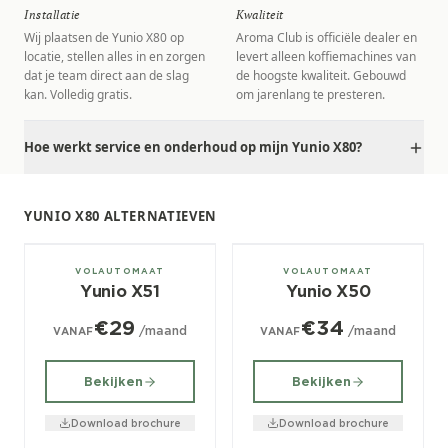
Installatie
Kwaliteit
Wij plaatsen de Yunio X80 op
Aroma Club is officiële dealer en
locatie, stellen alles in en zorgen
levert alleen koffiemachines van
dat je team direct aan de slag
de hoogste kwaliteit. Gebouwd
kan. Volledig gratis.
om jarenlang te presteren.
Hoe werkt service en onderhoud op mijn Yunio X80?
YUNIO X80 ALTERNATIEVEN
± 40/dag
± 70/dag
VOLAUTOMAAT
VOLAUTOMAAT
Yunio X51
Yunio X50
€29
€34
/maand
/maand
VANAF
VANAF
Bekijken
Bekijken
Download brochure
Download brochure