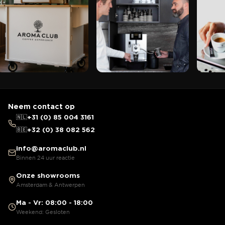
Neem contact op
🇳🇱
+31 (0) 85 004 3161
🇧🇪
+32 (0) 38 082 562
info@aromaclub.nl
Binnen 24 uur reactie
Onze showrooms
Amsterdam & Antwerpen
Ma - Vr: 08:00 - 18:00
Weekend: Gesloten