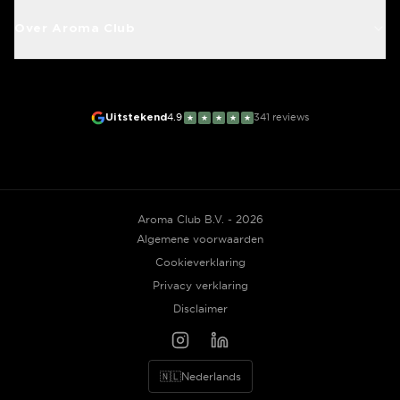
Over Aroma Club
Uitstekend
4.9
341
reviews
★
★
★
★
★
Aroma Club B.V. - 2026
Algemene voorwaarden
Cookieverklaring
Privacy verklaring
Disclaimer
🇳🇱
Nederlands