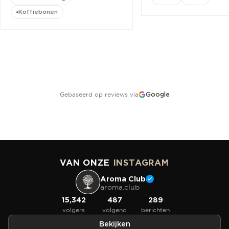
Koffiebonen
Gebaseerd op reviews via
Google
VAN ONZE
INSTAGRAM
Aroma Club
aroma.club
15,342
487
289
volgers
volgend
berichten
Bekijken