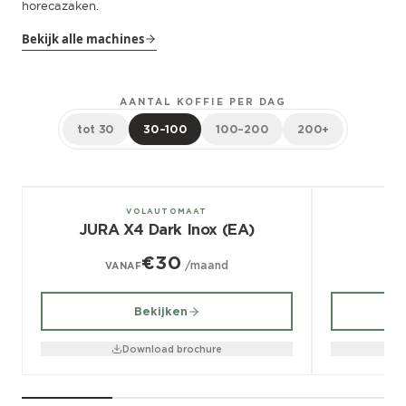
horecazaken.
Bekijk alle machines
AANTAL KOFFIE PER DAG
tot 30
30–100
100–200
200+
± 100/dag
± 70/dag
VOLAUTOMAAT
JURA X4 Dark Inox (EA)
€30
/maand
VANAF
V
Bekijken
Download brochure