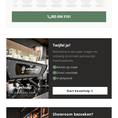
085 004 3161
Twijfel je?
Beantwoord een paar vragen en
ontvang direct een persoonlijk
machineadvies.
Advies op maat
Direct resultaat
Vrijblijvend
Keuzehulp
Start keuzehulp
In 2 minuten klaar
Showroom bezoeken?