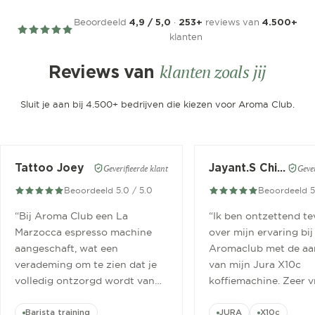
Beoordeeld
·
reviews van
4,9 / 5,0
253+
4.500+
klanten
klanten zoals jij
Reviews van
Sluit je aan bij 4.500+ bedrijven die kiezen voor Aroma Club.
Tattoo Joey
Jayant.S Chitaroe
Geverifieerde klant
Gever
Beoordeeld 5.0 / 5.0
Beoordeeld 5
“
Bij Aroma Club een La
“
Ik ben ontzettend t
Marzocca espresso machine
over mijn ervaring bij
aangeschaft, wat een
Aromaclub met de aa
verademing om te zien dat je
van mijn Jura X10c
volledig ontzorgd wordt van
koffiemachine. Zeer v
aanschaf tot aan barista
ontvangen.
”
cursus.
”
Barista training
JURA
X10c