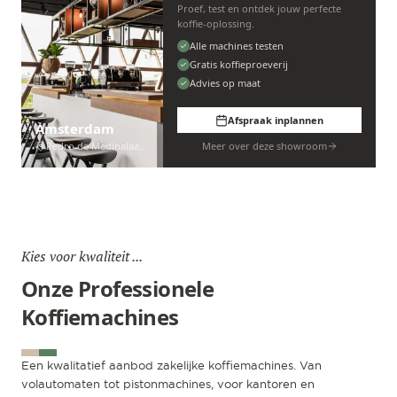
Proef, test en ontdek jouw perfecte
koffie-oplossing.
Alle machines testen
Gratis koffieproeverij
Advies op maat
Afspraak inplannen
Amsterdam
Pedro de Medinalaan 53
Meer over deze showroom
Kies voor kwaliteit ...
Onze Professionele
Koffiemachines
Een kwalitatief aanbod zakelijke koffiemachines. Van
volautomaten tot pistonmachines, voor kantoren en