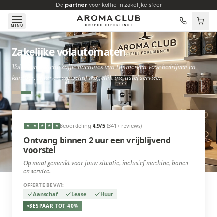
Skip to main content
De
partner
voor koffie in zakelijke sfeer
MENU
Zakelijke volautomaten
Volautomatische koffiemachines van topmerken voor bedrijven en
kantoor. Huur en aanschaf mogelijk inclusief service.
Beoordeling
4.9
/5
(341+ reviews)
★
★
★
★
★
Ontvang binnen 2 uur een vrijblijvend
voorstel
Op maat gemaakt voor jouw situatie, inclusief machine, bonen
en service.
OFFERTE BEVAT:
Aanschaf
Lease
Huur
BESPAAR TOT 40%