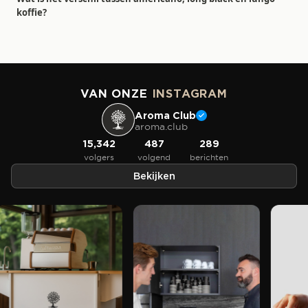
koffie?
VAN ONZE
INSTAGRAM
Aroma Club
aroma.club
15,342
487
289
volgers
volgend
berichten
Bekijken