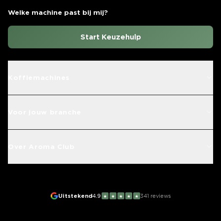
Welke machine past bij mij?
Start Keuzehulp
Koffiemachines
Voor jouw branche
Over Aroma Club
Uitstekend
4.9
341
reviews
★
★
★
★
★