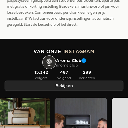
pasjessysteem gekoppeld aan studentenpas Docenten: aparte pas
met gratis of korting instelling Bezoekers: muntinworp of pin voor
losse bezoekers Combineerbaar: per drank een eigen prijs
instelbaar BTW factuur voor onderwijsinstellingen automatisch
geregeld. Start de keuzehulp of bel direct.
VAN ONZE
INSTAGRAM
Aroma Club
aroma.club
15,342
487
289
volgers
volgend
berichten
Bekijken