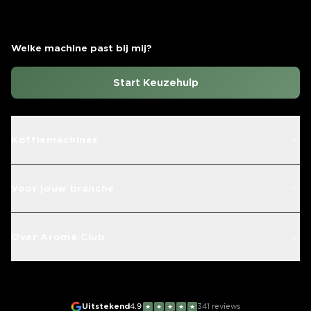
Welke machine past bij mij?
Start Keuzehulp
Koffiemachines
Voor jouw branche
Over Aroma Club
Uitstekend
4.9
341
reviews
★
★
★
★
★