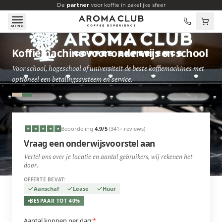
Skip to main content
De
partner
voor koffie in zakelijke sfeer
MENU
Koffiemachine voor onderwijs en school
Voor school, hogeschool of universiteit de beste koffiemachines met
optioneel een betalingssysteem en service.
Beoordeling
4.9
/5
(341+ reviews)
★
★
★
★
★
Vraag een onderwijsvoorstel aan
Vertel ons over je locatie en aantal gebruikers, wij rekenen het
door.
OFFERTE BEVAT:
Aanschaf
Lease
Huur
BESPAAR TOT 40%
Aantal koppen per dag:
*