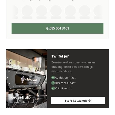
085 004 3161
Twijfel je?
Beantwoord een paar vragen en
ontvang direct een persoonlijk
machineadvies.
Advies op maat
Direct resultaat
Vrijblijvend
Keuzehulp
Start keuzehulp
In 2 minuten klaar