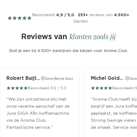
Beoordeeld
·
reviews van
4,9 / 5,0
253+
4.500+
klanten
klanten zoals jij
Reviews van
Sluit je aan bij 4.500+ bedrijven die kiezen voor Aroma Club.
Robert Buijtendijk
Michel Goldbach
Geverifieerde klant
Gever
Beoordeeld 5.0 / 5.0
Beoordeeld 5
“
We zijn ontzettend blij met
“
Aroma Club heeft bij
onze recente aanschaf van de
bedrijf een Jura koff
Jura GIGA X8c koffiemachine
geplaatst, de koffieb
via de Aroma Club.
Strong George vielen 
Fantastische service.
”
de smaak. Service wa
goed.
”