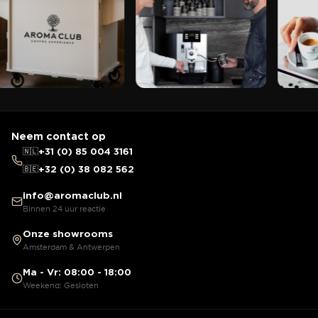
Neem contact op
🇳🇱
+31 (0) 85 004 3161
🇧🇪
+32 (0) 38 082 562
info@aromaclub.nl
Binnen 24 uur reactie
Onze showrooms
Amsterdam & Antwerpen
Ma - Vr: 08:00 - 18:00
Weekend: Gesloten