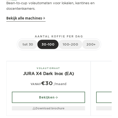
Bean-to-cup volautomaten voor lokalen, kantines en
docentenkamers.
Bekijk alle machines
AANTAL KOFFIE PER DAG
tot 30
30–100
100–200
200+
± 100/dag
± 70/dag
VOLAUTOMAAT
JURA X4 Dark Inox (EA)
€30
/maand
VANAF
V
Bekijken
Download brochure