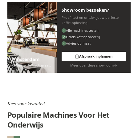
Showroom bezoeken?
Proef, test en ontdek jouw perfecte
koffie-oplossing.
Alle machines testen
Gratis koffieproeverij
Advies op maat
Afspraak inplannen
Amsterdam
Pedro de Medinalaan 53
Meer over deze showroom
Kies voor kwaliteit ...
Populaire Machines Voor Het
Onderwijs