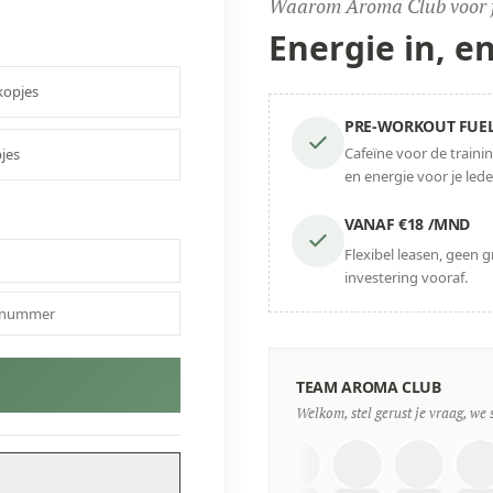
Waarom Aroma Club voor f
Energie in,
en
opjes
PRE-WORKOUT FUE
Cafeïne voor de trainin
jes
en energie voor je lede
VANAF €18 /MND
Flexibel leasen, geen g
investering vooraf.
TEAM AROMA CLUB
Welkom, stel gerust je vraag, we 