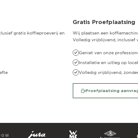
Gratis Proefplaatsing
usief gratis koffieproeverij en
Wij plaatsen een koffiemachine
Volledig vrijblijvend, inclusie
Geniet van onze professione
Installatie en uitleg op loca
efte
Volledig vrijblijvend, zonde
Proefplaatsing aanvra
ROOM