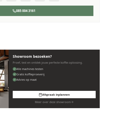
085 004 3161
Showroom bezoeken?
Proef, test en ontdek jouw perfecte koffie-oplossing.
Alle machines testen
Gratis koffieproeverij
Advies op maat
Afspraak inplannen
Meer over deze showroom