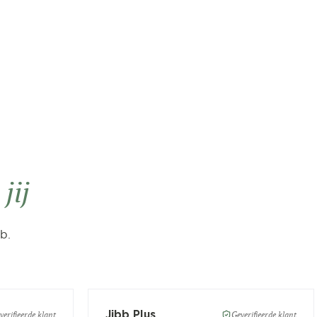
n
jij
b.
Jibb Plus
verifieerde klant
Geverifieerde klant