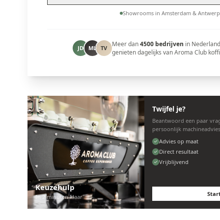
Showrooms in Amsterdam & Antwerp
Meer dan
4500 bedrijven
in Nederland
JD
ML
TV
genieten dagelijks van Aroma Club koffi
Twijfel je?
Beantwoord een paar vrag
persoonlijk machineadvies
Advies op maat
Direct resultaat
Vrijblijvend
Keuzehulp
Star
In 2 minuten klaar