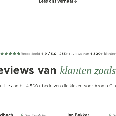
Lees ons verhaal
Beoordeeld
·
reviews van
klante
4,9 / 5,0
253+
4.500+
klanten zoals 
eviews van
luit je aan bij 4.500+ bedrijven die kiezen voor Aroma Clu
ldbach
Jan Bakker
Geverifieerde klant
Ge