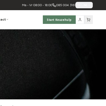
Ma - Vr 08:00 - 18:00
085 004 3161
🇳🇱
NL
act
Start Keuzehulp