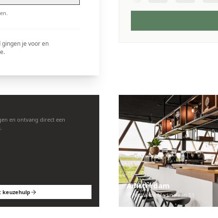
en.
 gingen je voor en
e.
en en ontvang direct een
.
Amsterdam
t keuzehulp
Pedro de Medinalaan 53