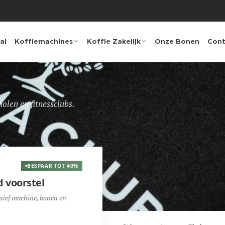
al
Koffiemachines
Koffie Zakelijk
Onze Bonen
Cont
holen en fitnessclubs.
BESPAAR TOT 40%
d voorstel
usief machine, bonen en