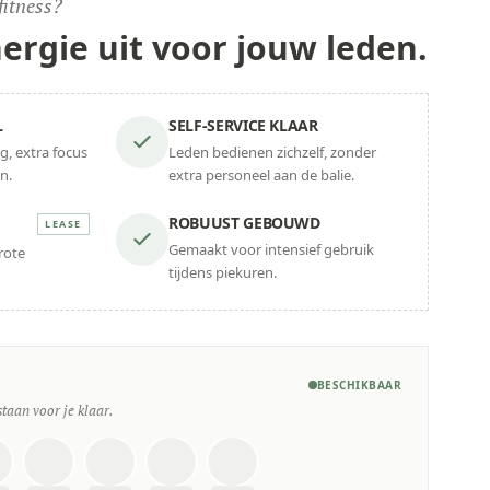
itness?
ergie uit
voor jouw leden.
L
SELF-SERVICE KLAAR
g, extra focus
Leden bedienen zichzelf, zonder
n.
extra personeel aan de balie.
ROBUUST GEBOUWD
LEASE
Gemaakt voor intensief gebruik
rote
tijdens piekuren.
BESCHIKBAAR
staan voor je klaar.