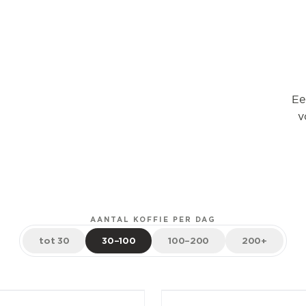
Ee
v
AANTAL KOFFIE PER DAG
tot 30
30–100
100–200
200+
ag
± 80/dag