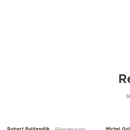
R
S
Robert Buijtendijk
Michel Go
Geverifieerde klant