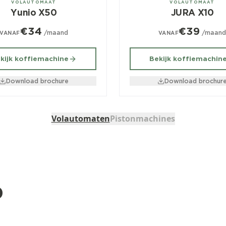
VOLAUTOMAAT
VOLAUTOMAAT
Yunio X50
JURA X10
€34
€39
/maand
/maan
VANAF
VANAF
kijk koffiemachine
Bekijk koffiemachin
Download brochure
Download brochur
Volautomaten
Pistonmachines
b