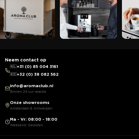
Neem contact op
🇳🇱
+31 (0) 85 004 3161
🇧🇪
+32 (0) 38 082 562
info@aromaclub.nl
Binnen 24 uur reactie
Onze showrooms
Amsterdam & Antwerpen
Ma - Vr: 08:00 - 18:00
Weekend: Gesloten