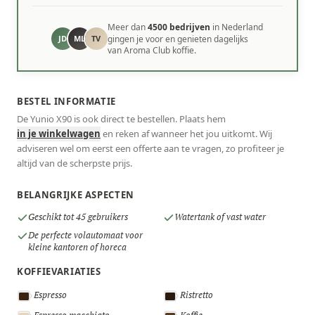
Meer dan
4500 bedrijven
in Nederland
JD
ML
TV
gingen je voor en genieten dagelijks
van Aroma Club koffie.
BESTEL INFORMATIE
De Yunio X90 is ook direct te bestellen. Plaats hem
in je winkelwagen
en reken af wanneer het jou uitkomt. Wij
adviseren wel om eerst een offerte aan te vragen, zo profiteer je
altijd van de scherpste prijs.
BELANGRIJKE ASPECTEN
Geschikt tot 45 gebruikers
Watertank of vast water
De perfecte volautomaat voor
kleine kantoren of horeca
KOFFIEVARIATIES
Espresso
Ristretto