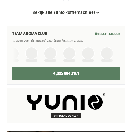
Bekijk alle Yunio koffiemachines
TEAM AROMA CLUB
BESCHIKBAAR
Vragen over de Yunio? Ons team helpt je graag.
085 004 3161
SERVICE & ONDERHOUD
Wij staan voor je klaar
Deskundige monteurs die verstand hebben van Yunio
machines.
OFFICIAL DEALER
Persoonlijk, snel en zonder gedoe.