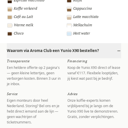
Espresso macchiato
Koffie
Koffie verkeerd
Cappuccino
Café au Lait
Latte macchiato
Warme melk
Melkschuim
Choco
Heet water
Waarom via Aroma Club een Yunio X90 bestellen?
Transparantie
Financiering
Een heldere offerte op 2 pagina's
Koop de Yunio X90 direct of lease
— geen kleine lettertjes, geen
vanaf €117. Flexibele looptijden,
verborgen kosten. Binnen 3 uur in
jij kiest wat past bij je bedrijf.
je inbox.
Service
Advies
Eigen monteurs door heel
Onze koffie-experts komen
Nederland. Storing? Bel ons en je
vrijblijvend bij je langs om de
hebt direct iemand aan de lijn —
Yunio X90 live te demonstreren.
geen wachtrijen of
Gratis, zonder verplichtingen.
ticketnummers.