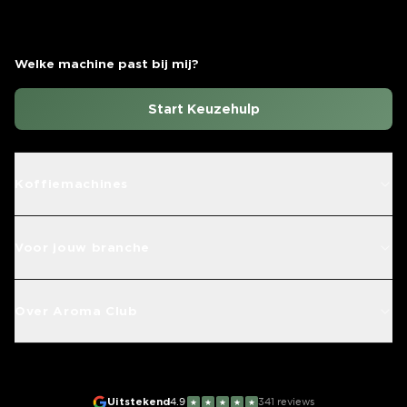
Welke machine past bij mij?
Start Keuzehulp
Koffiemachines
Voor jouw branche
Over Aroma Club
Uitstekend
4.9
341
reviews
★
★
★
★
★