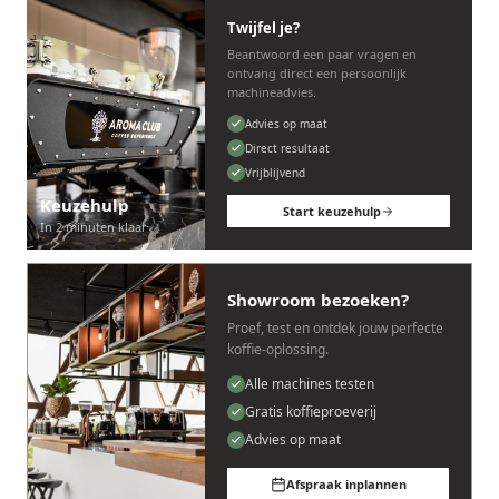
Twijfel je?
Beantwoord een paar vragen en
ontvang direct een persoonlijk
machineadvies.
Advies op maat
Direct resultaat
Vrijblijvend
Keuzehulp
Start keuzehulp
In 2 minuten klaar
Showroom bezoeken?
Proef, test en ontdek jouw perfecte
koffie-oplossing.
Alle machines testen
Gratis koffieproeverij
Advies op maat
Afspraak inplannen