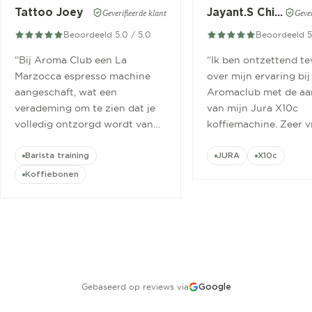
Tattoo Joey
Jayant.S Chitaroe
Geverifieerde klant
Gever
Beoordeeld 5.0 / 5.0
Beoordeeld 5
“
Bij Aroma Club een La
“
Ik ben ontzettend t
Marzocca espresso machine
over mijn ervaring bij
aangeschaft, wat een
Aromaclub met de aa
verademing om te zien dat je
van mijn Jura X10c
volledig ontzorgd wordt van
koffiemachine. Zeer v
aanschaf tot aan barista
ontvangen.
”
cursus.
”
Barista training
JURA
X10c
Koffiebonen
Gebaseerd op reviews via
Google