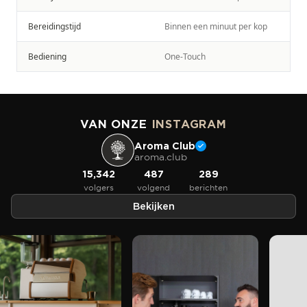
Bereidingstijd
Binnen een minuut per kop
Bediening
One-Touch
VAN ONZE
INSTAGRAM
Aroma Club
aroma.club
15,342
487
289
volgers
volgend
berichten
Bekijken