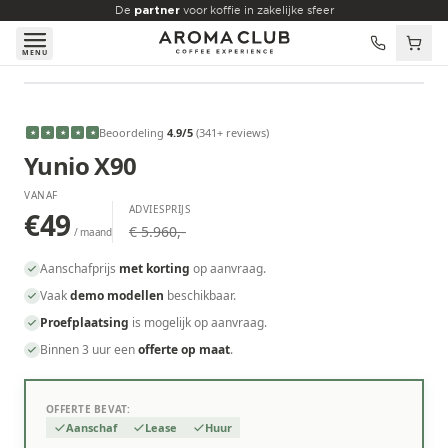
Skip to main content
De
partner
voor koffie in zakelijke sfeer
MENU
VANAF
€49
/maand
Beoordeling
4.9
/5
(
341
+ reviews
)
★
★
★
★
★
Yunio X90
VANAF
ADVIESPRIJS
€49
€ 5.960,-
/ maand
Aanschafprijs
met korting
op aanvraag.
Vaak
demo modellen
beschikbaar.
Proefplaatsing
is mogelijk op aanvraag.
Binnen 3 uur een
offerte op maat
.
OFFERTE BEVAT:
Aanschaf
Lease
Huur