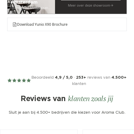
Amsterdam
Meer over deze showroom
Pedro de Medinalaan 53
Download Yunio X90 Brochure
Beoordeeld
·
reviews van
4,9 / 5,0
253+
4.500+
klanten
klanten zoals jij
Reviews van
Sluit je aan bij 4.500+ bedrijven die kiezen voor Aroma Club.