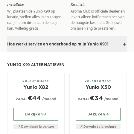
Installatie
Kwaliteit
Wij plaatsen de Yunio X90 op
Aroma Club is officiële dealer en
locatie, stellen alles in en zorgen
levert alleen koffiemachines van
dat je team direct aan de slag
de hoogste kwaliteit. Gebouwd
kan. Volledig gratis.
om jarenlang te presteren.
Hoe werkt service en onderhoud op mijn Yunio X90?
YUNIO X90 ALTERNATIEVEN
± 100/dag
± 70/dag
VOLAUTOMAAT
VOLAUTOMAAT
Yunio X82
Yunio X50
€44
€34
/maand
/maand
VANAF
VANAF
Bekijken
Bekijken
Download brochure
Download brochure