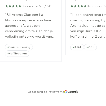
Beoordeeld 5.0 / 5.0
Beoordeeld 5
“
Bij Aroma Club een La
“
Ik ben ontzettend t
Marzocca espresso machine
over mijn ervaring bij
aangeschaft, wat een
Aromaclub met de aa
verademing om te zien dat je
van mijn Jura X10c
volledig ontzorgd wordt van
koffiemachine. Zeer v
aanschaf tot aan barista
ontvangen.
”
cursus.
”
Barista training
JURA
X10c
Koffiebonen
Gebaseerd op reviews via
Google