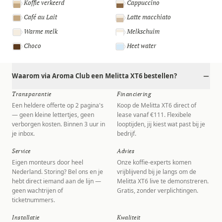
Koffie verkeerd
Cappuccino
Café au Lait
Latte macchiato
Warme melk
Melkschuim
Choco
Heet water
Waarom via Aroma Club een Melitta XT6 bestellen?
Transparantie
Financiering
Een heldere offerte op 2 pagina's
Koop de Melitta XT6 direct of
— geen kleine lettertjes, geen
lease vanaf €111. Flexibele
verborgen kosten. Binnen 3 uur in
looptijden, jij kiest wat past bij je
je inbox.
bedrijf.
Service
Advies
Eigen monteurs door heel
Onze koffie-experts komen
Nederland. Storing? Bel ons en je
vrijblijvend bij je langs om de
hebt direct iemand aan de lijn —
Melitta XT6 live te demonstreren.
geen wachtrijen of
Gratis, zonder verplichtingen.
ticketnummers.
Installatie
Kwaliteit