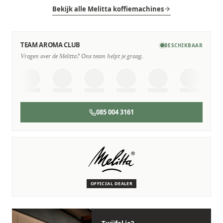
Bekijk alle Melitta koffiemachines
TEAM AROMA CLUB
BESCHIKBAAR
Vragen over de Melitta? Ons team helpt je graag.
085 004 3161
SERVICE & ONDERHOUD
Wij staan voor je klaar
Deskundige monteurs die verstand hebben van Melitta
machines.
OFFICIAL DEALER
Persoonlijk, snel en zonder gedoe.