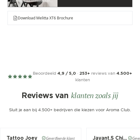
Pedro de Medinalaan 53
Download Melitta XT6 Brochure
Beoordeeld
·
reviews van
4,9 / 5,0
253+
4.500+
klanten
klanten zoals jij
Reviews van
Sluit je aan bij 4.500+ bedrijven die kiezen voor Aroma Club.
Tattoo Joey
Jayant.S Chitaroe
Geverifieerde klant
Gever