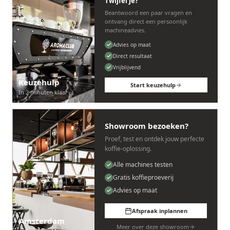
Twijfel je?
Beantwoord een paar vragen en
ontvang direct een persoonlijk
machineadvies.
Advies op maat
Direct resultaat
Vrijblijvend
Keuzehulp
Start keuzehulp
In 2 minuten klaar
Showroom bezoeken?
Proef, test en ontdek jouw perfecte
koffie-oplossing.
Alle machines testen
Gratis koffieproeverij
Advies op maat
Afspraak inplannen
Amsterdam
Meer over deze showroom