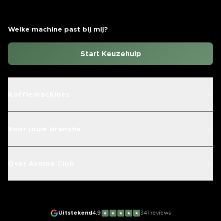
Welke machine past bij mij?
Start Keuzehulp
Koffiemachines
Voor jouw branche
Over Aroma Club
Uitstekend
4.9
341
reviews
★
★
★
★
★