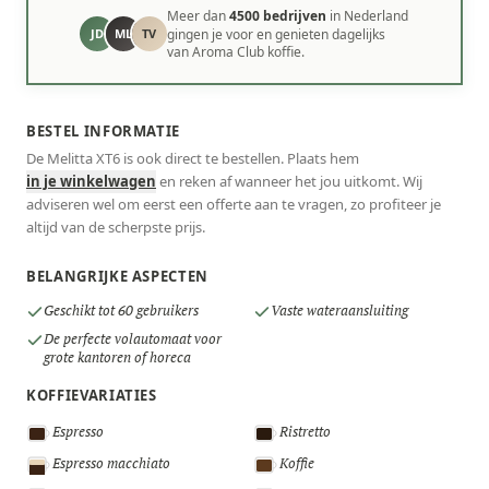
Meer dan
4500 bedrijven
in Nederland
JD
ML
TV
gingen je voor en genieten dagelijks
van Aroma Club koffie.
BESTEL INFORMATIE
De Melitta XT6 is ook direct te bestellen. Plaats hem
in je winkelwagen
en reken af wanneer het jou uitkomt. Wij
adviseren wel om eerst een offerte aan te vragen, zo profiteer je
altijd van de scherpste prijs.
BELANGRIJKE ASPECTEN
Geschikt tot 60 gebruikers
Vaste wateraansluiting
De perfecte volautomaat voor
grote kantoren of horeca
KOFFIEVARIATIES
Espresso
Ristretto
Espresso macchiato
Koffie