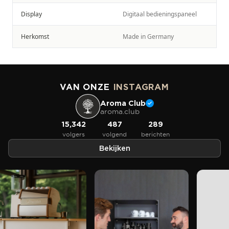
Display
Digitaal bedieningspaneel
Herkomst
Made in Germany
VAN ONZE
INSTAGRAM
Aroma Club
aroma.club
15,342
487
289
volgers
volgend
berichten
Bekijken