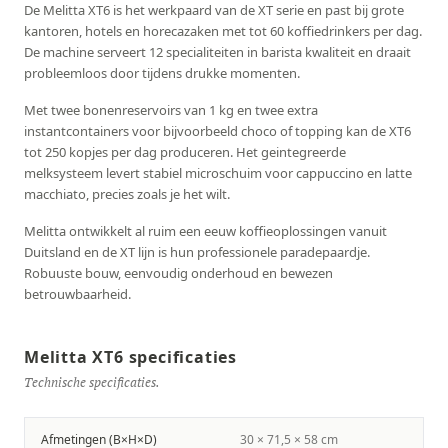
De Melitta XT6 is het werkpaard van de XT serie en past bij grote
kantoren, hotels en horecazaken met tot 60 koffiedrinkers per dag.
De machine serveert 12 specialiteiten in barista kwaliteit en draait
probleemloos door tijdens drukke momenten.
Met twee bonenreservoirs van 1 kg en twee extra
instantcontainers voor bijvoorbeeld choco of topping kan de XT6
tot 250 kopjes per dag produceren. Het geintegreerde
melksysteem levert stabiel microschuim voor cappuccino en latte
macchiato, precies zoals je het wilt.
Melitta ontwikkelt al ruim een eeuw koffieoplossingen vanuit
Duitsland en de XT lijn is hun professionele paradepaardje.
Robuuste bouw, eenvoudig onderhoud en bewezen
betrouwbaarheid.
Melitta XT6 specificaties
Technische specificaties.
Afmetingen (B×H×D)
30 × 71,5 × 58 cm