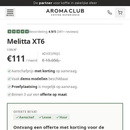
Skip to main content
De
partner
voor koffie in zakelijke sfeer
MENU
VANAF
Beoordeling
4.9
/5
(
341
+ reviews
)
★
★
★
★
★
€111
/maand
Melitta XT6
VANAF
ADVIESPRIJS
€111
€ 15.050,-
/ maand
Aanschafprijs
met korting
op aanvraag.
Vaak
demo modellen
beschikbaar.
Proefplaatsing
is mogelijk op aanvraag.
Binnen 3 uur een
offerte op maat
.
OFFERTE BEVAT:
Aanschaf
Lease
Huur
Ontvang een offerte met korting voor de