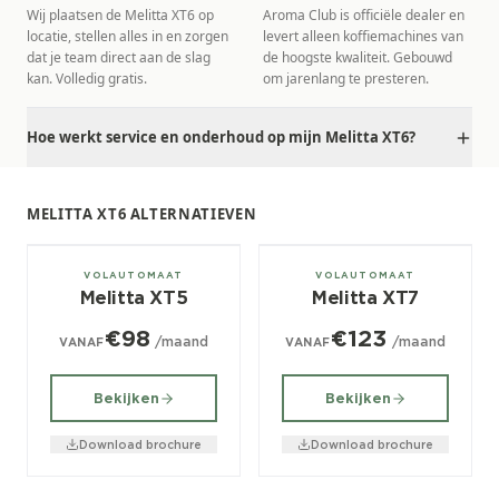
Wij plaatsen de Melitta XT6 op
Aroma Club is officiële dealer en
locatie, stellen alles in en zorgen
levert alleen koffiemachines van
dat je team direct aan de slag
de hoogste kwaliteit. Gebouwd
kan. Volledig gratis.
om jarenlang te presteren.
Hoe werkt service en onderhoud op mijn Melitta XT6?
MELITTA XT6 ALTERNATIEVEN
± 120/dag
± 200/dag
VOLAUTOMAAT
VOLAUTOMAAT
Melitta XT5
Melitta XT7
€98
€123
/maand
/maand
VANAF
VANAF
Bekijken
Bekijken
Download brochure
Download brochure