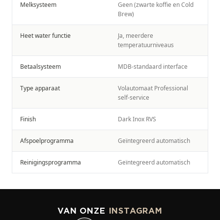
Melksysteem
Geen (zwarte koffie en Cold
Brew)
Heet water functie
Ja, meerdere
temperatuurniveaus
Betaalsysteem
MDB-standaard interface
Type apparaat
Volautomaat Professional
self-service
Finish
Dark Inox RVS
Afspoelprogramma
Geïntegreerd automatisch
Reinigingsprogramma
Geïntegreerd automatisch
VAN ONZE
INSTAGRAM