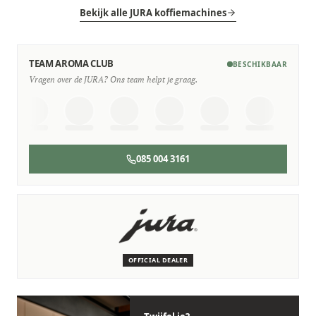
Bekijk alle JURA koffiemachines
TEAM AROMA CLUB
BESCHIKBAAR
Vragen over de JURA? Ons team helpt je graag.
085 004 3161
SERVICE & ONDERHOUD
Wij staan voor je klaar
Deskundige monteurs die verstand hebben van JURA
machines.
OFFICIAL DEALER
Persoonlijk, snel en zonder gedoe.