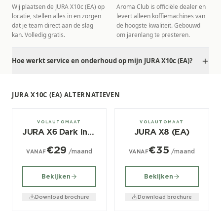
Wij plaatsen de JURA X10c (EA) op
Aroma Club is officiële dealer en
locatie, stellen alles in en zorgen
levert alleen koffiemachines van
dat je team direct aan de slag
de hoogste kwaliteit. Gebouwd
kan. Volledig gratis.
om jarenlang te presteren.
Hoe werkt service en onderhoud op mijn JURA X10c (EA)?
JURA X10C (EA) ALTERNATIEVEN
± 80/dag
± 80/dag
VOLAUTOMAAT
VOLAUTOMAAT
JURA X6 Dark Inox (EA)
JURA X8 (EA)
€29
€35
/maand
/maand
VANAF
VANAF
Bekijken
Bekijken
Download brochure
Download brochure