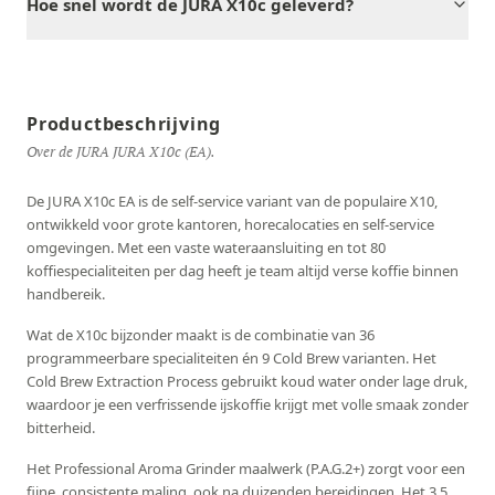
Hoe snel wordt de JURA X10c geleverd?
Productbeschrijving
Over de JURA JURA X10c (EA).
De JURA X10c EA is de self-service variant van de populaire X10,
ontwikkeld voor grote kantoren, horecalocaties en self-service
omgevingen. Met een vaste wateraansluiting en tot 80
koffiespecialiteiten per dag heeft je team altijd verse koffie binnen
handbereik.
Wat de X10c bijzonder maakt is de combinatie van 36
programmeerbare specialiteiten én 9 Cold Brew varianten. Het
Cold Brew Extraction Process gebruikt koud water onder lage druk,
waardoor je een verfrissende ijskoffie krijgt met volle smaak zonder
bitterheid.
Het Professional Aroma Grinder maalwerk (P.A.G.2+) zorgt voor een
fijne, consistente maling, ook na duizenden bereidingen. Het 3,5