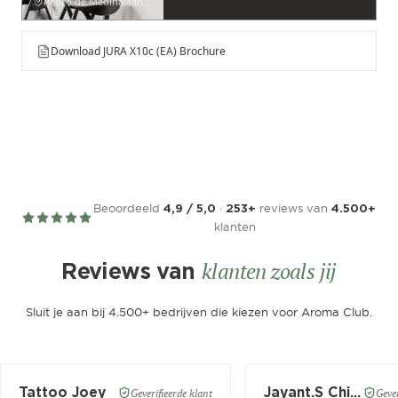
Pedro de Medinalaan 53
Download JURA X10c (EA) Brochure
Beoordeeld
·
reviews van
4,9 / 5,0
253+
4.500+
klanten
klanten zoals jij
Reviews van
Sluit je aan bij 4.500+ bedrijven die kiezen voor Aroma Club.
Tattoo Joey
Jayant.S Chitaroe
Geverifieerde klant
Gever