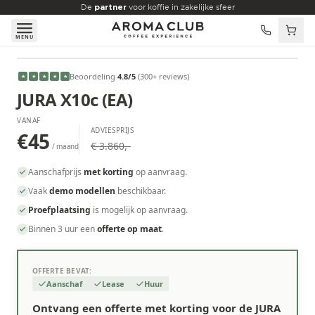
Skip to main content
De
partner
voor koffie in zakelijke sfeer
MENU
VANAF
Beoordeling
4.8
/5
(
300
+ reviews
)
★
★
★
★
★
€45
/maand
JURA X10c (EA)
VANAF
ADVIESPRIJS
€45
€ 3.860,-
/ maand
Aanschafprijs
met korting
op aanvraag.
Vaak
demo modellen
beschikbaar.
Proefplaatsing
is mogelijk op aanvraag.
Binnen 3 uur een
offerte op maat
.
OFFERTE BEVAT:
Aanschaf
Lease
Huur
Ontvang een offerte met korting voor de JURA