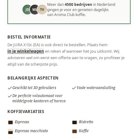
Meer dan
4500 bedrijven
in Nederland
JD
ML
TV
gingen je voor en genieten dagelijks
van Aroma Club koffie.
BESTEL INFORMATIE
De JURA X10c (EA) is ook direct te bestellen. Plaats hem
in je winkelwagen
en reken af wanneer het jou uitkomt. Wij
adviseren wel om eerst een offerte aan te vragen, zo profiteer je
altijd van de scherpste prijs.
BELANGRIJKE ASPECTEN
Geschikt tot 30 gebruikers
Vaste wateraansluiting
De perfecte volautomaat voor
middelgrote kantoren of horeca
KOFFIEVARIATIES
Espresso
Ristretto
Espresso macchiato
Koffie