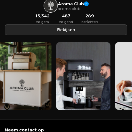
Aroma Club
aroma.club
15,342
487
289
volgers
volgend
berichten
Bekijken
Neem contact op