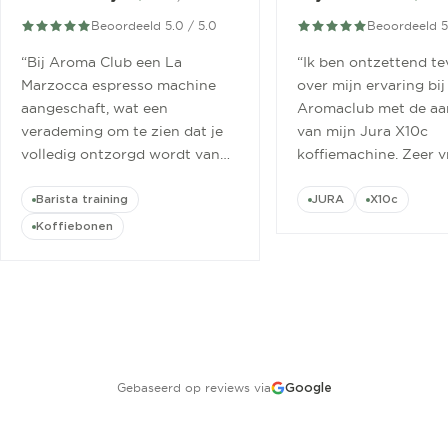
Beoordeeld 5.0 / 5.0
Beoordeeld 5
“
Bij Aroma Club een La
“
Ik ben ontzettend t
Marzocca espresso machine
over mijn ervaring bij
aangeschaft, wat een
Aromaclub met de aa
verademing om te zien dat je
van mijn Jura X10c
volledig ontzorgd wordt van
koffiemachine. Zeer v
aanschaf tot aan barista
ontvangen.
”
cursus.
”
Barista training
JURA
X10c
Koffiebonen
Gebaseerd op reviews via
Google