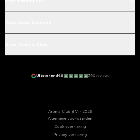
Koffiemachines
Voor jouw branche
Over Aroma Club
Uitstekend
4.8
300
reviews
★
★
★
★
★
Aroma Club B.V. - 2026
Algemene voorwaarden
Cookieverklaring
Privacy verklaring