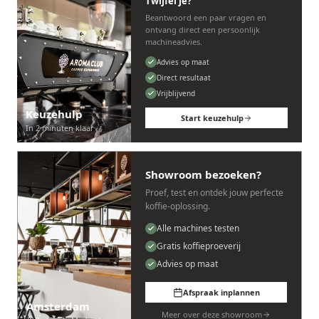
Twijfel je?
Beantwoord een paar vragen en
ontvang direct een persoonlijk
machineadvies.
Advies op maat
Direct resultaat
Vrijblijvend
Keuzehulp
Start keuzehulp
In 2 minuten klaar
Showroom bezoeken?
Proef, test en ontdek jouw perfecte
koffie-oplossing.
Alle machines testen
Gratis koffieproeverij
Advies op maat
Afspraak inplannen
Amsterdam
Meer over deze showroom