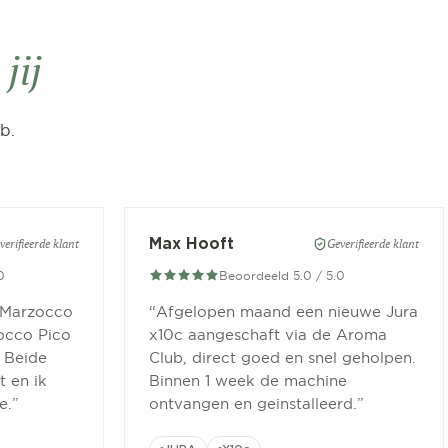
n
jij
b.
Max Hooft
verifieerde klant
Geverifieerde klant
0
Beoordeeld 5.0 / 5.0
 Marzocco
“
Afgelopen maand een nieuwe Jura
occo Pico
x10c aangeschaft via de Aroma
 Beide
Club, direct goed en snel geholpen.
 en ik
Binnen 1 week de machine
e.
”
ontvangen en geinstalleerd.
”