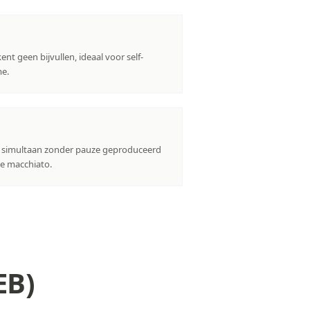
nt geen bijvullen, ideaal voor self-
me.
simultaan zonder pauze geproduceerd
te macchiato.
EB)