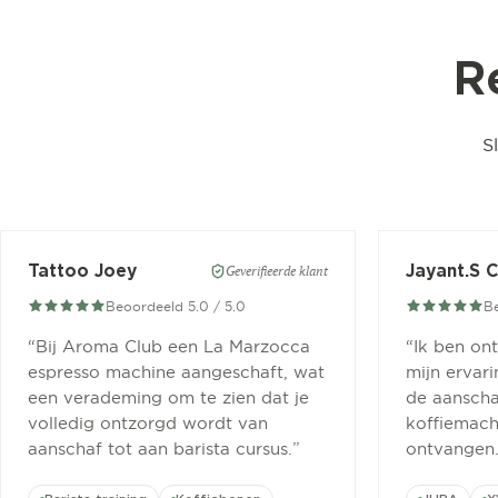
R
S
Tattoo Joey
Jayant.S 
Geverifieerde klant
Beoordeeld 5.0 / 5.0
Be
“
Bij Aroma Club een La Marzocca
“
Ik ben on
espresso machine aangeschaft, wat
mijn ervar
een verademing om te zien dat je
de aanscha
volledig ontzorgd wordt van
koffiemachi
aanschaf tot aan barista cursus.
”
ontvangen