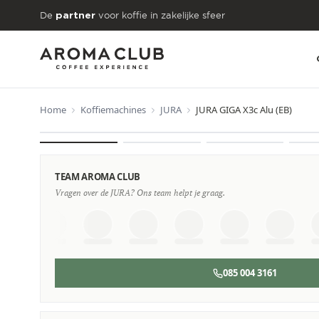
Skip to main content
De
voor koffie in zakelijke sfeer
partner
Home
Koffiemachines
JURA
JURA GIGA X3c Alu (EB)
VANAF
€59
/maand
TEAM AROMA CLUB
Vragen over de JURA? Ons team helpt je graag.
085 004 3161