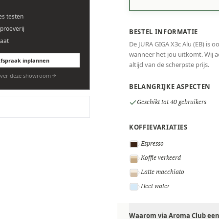
es testen
eproeverij
BESTEL INFORMATIE
aat
De JURA GIGA X3c Alu (EB) is oo
wanneer het jou uitkomt. Wij ad
fspraak inplannen
altijd van de scherpste prijs.
ver deze showroom
BELANGRIJKE ASPECTEN
Geschikt tot 40 gebruikers
KOFFIEVARIATIES
Espresso
Koffie verkeerd
Latte macchiato
Heet water
Waarom via Aroma Club een 