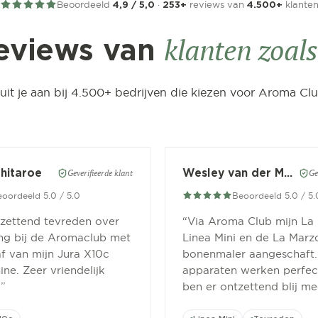
Beoordeeld
·
reviews van
klante
4,9 / 5,0
253+
4.500+
klanten zoals 
eviews van
luit je aan bij 4.500+ bedrijven die kiezen voor Aroma Clu
Chitaroe
Wesley van der Meer
Geverifieerde klant
Ge
oordeeld 5.0 / 5.0
Beoordeeld 5.0 / 5.
tzettend tevreden over
“
Via Aroma Club mijn La
ing bij de Aromaclub met
Linea Mini en de La Marz
f van mijn Jura X10c
bonenmaler aangeschaft.
ne. Zeer vriendelijk
apparaten werken perfect
.
”
ben er ontzettend blij me