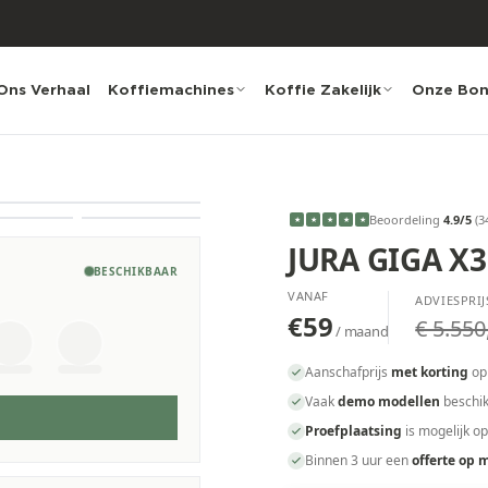
Ons Verhaal
Koffiemachines
Koffie Zakelijk
Onze Bo
Beoordeling
4.9
/5
(
3
★
★
★
★
★
JURA GIGA X3c
BESCHIKBAAR
VANAF
ADVIESPRIJ
€59
€ 5.550
/ maand
Aanschafprijs
met korting
op
Vaak
demo modellen
beschik
Proefplaatsing
is mogelijk o
Binnen 3 uur een
offerte op 