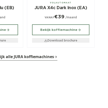
± 100/dag
T
VOLAUTOMAAT
u (EB)
JURA X4c Dark Inox (EA)
€39
and
/maand
VANAF
hine
Bekijk koffiemachine
hure
Download brochure
ijk alle JURA koffiemachines