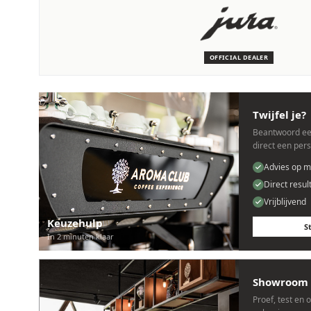
SERVICE & ONDERHOUD
Wij staan voor je klaar
Deskundige monteurs die verstand hebben van JURA machine
OFFICIAL DEALER
Persoonlijk, snel en zonder gedoe.
Twijfel je?
Beantwoord ee
direct een per
Advies op m
Direct resul
Vrijblijvend
Keuzehulp
S
In 2 minuten klaar
Showroom 
Proef, test en 