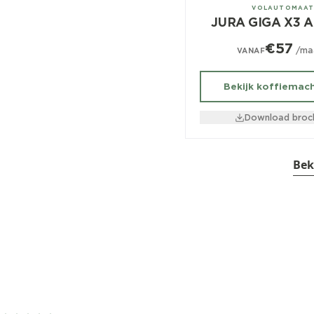
± 120/dag
VOLAUTOMAA
JURA GIGA X3 Al
€57
/ma
VANAF
Bekijk koffiemac
Download broc
Bek