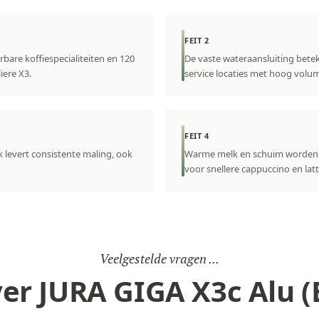
FEIT 2
are koffiespecialiteiten en 120
De vaste wateraansluiting beteke
iere X3.
service locaties met hoog volu
FEIT 4
 levert consistente maling, ook
Warme melk en schuim worden 
voor snellere cappuccino en lat
Veelgestelde vragen ...
er JURA GIGA X3c Alu (