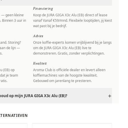
Financiering
s — geen kleine
Koop de JURA GIGA X3c Alu (EB) direct of lease
. Binnen 3 uur in
vanaf Vanaf €59/mnd. Flexibele looptijden, jij kiest
wat past bij je bedrijf.
Advies
and. Storing?
Onze koffie-experts komen vrijblijvend bij je langs
aan de lijn —
om de JURA GIGA X3c Alu (EB) live te
s.
demonstreren. Gratis, zonder verplichtingen.
Kwaliteit
u (EB) op
Aroma Club is officiële dealer en levert alleen
 dat je team
koffiemachines van de hoogste kwaliteit.
atis.
Gebouwd om jarenlang te presteren.
oud op mijn JURA GIGA X3c Alu (EB)?
ALTERNATIEVEN