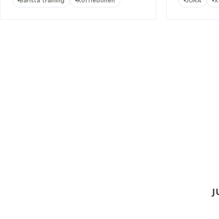
Barista training
Koffiebonen
JURA
X
J