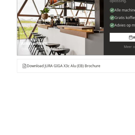
oplossing.
Alle machin
Gratis koffi
Advies op m
A
Amsterdam
Meer o
Pedro de Medinalaan 53
Download JURA GIGA X3c Alu (EB) Brochure