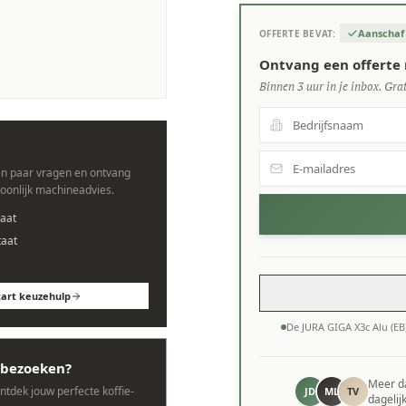
Aanschaf
OFFERTE BEVAT:
s.
Ontvang een offerte 
Binnen 3 uur in je inbox. Grat
n paar vragen en ontvang
soonlijk machineadvies.
aat
taat
tart keuzehulp
De JURA GIGA X3c Alu (E
bezoeken?
Meer 
ontdek jouw perfecte koffie-
JD
ML
TV
dagelij