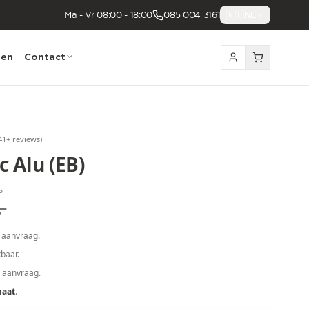
Ma - Vr 08:00 - 18:00
085 004 3161
🇳🇱
NL
nen
Contact
41
+ reviews
)
 Alu (EB)
S
,-
 aanvraag.
baar.
p aanvraag.
maat
.