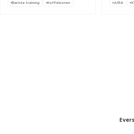
Barista training
Koffiebonen
JURA
X
Ever