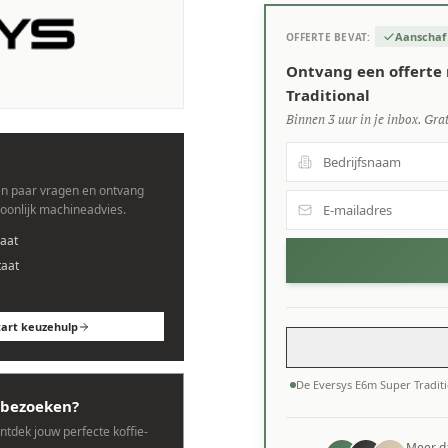
Aanschaf
OFFERTE BEVAT:
nes.
Ontvang een offerte 
Traditional
Binnen 3 uur in je inbox. Grat
n paar vragen en ontvang
soonlijk machineadvies.
aat
taat
tart keuzehulp
De Eversys E6m Super Tradit
bezoeken?
ontdek jouw perfecte koffie-
Meer 