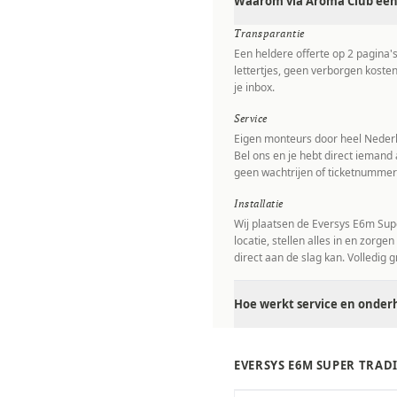
Waarom via Aroma Club een 
Transparantie
Een heldere offerte op 2 pagina'
lettertjes, geen verborgen kosten
je inbox.
Service
Eigen monteurs door heel Nederl
Bel ons en je hebt direct iemand 
geen wachtrijen of ticketnummer
Installatie
Wij plaatsen de Eversys E6m Supe
locatie, stellen alles in en zorgen
direct aan de slag kan. Volledig gr
Hoe werkt service en onderh
EVERSYS E6M SUPER TRAD