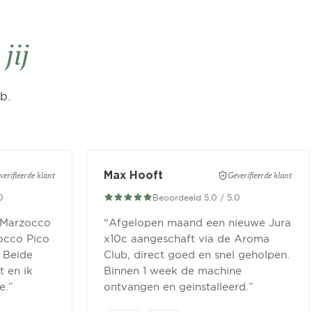
n
jij
b.
Max Hooft
verifieerde klant
Geverifieerde klant
0
Beoordeeld 5.0 / 5.0
 Marzocco
“
Afgelopen maand een nieuwe Jura
occo Pico
x10c aangeschaft via de Aroma
 Beide
Club, direct goed en snel geholpen.
 en ik
Binnen 1 week de machine
e.
”
ontvangen en geinstalleerd.
”