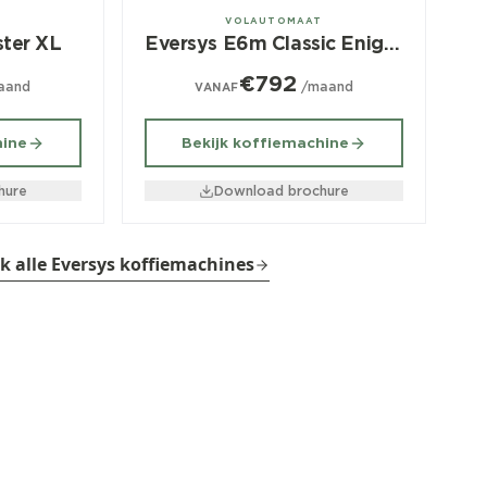
± 525/dag
T
VOLAUTOMAAT
ter XL
Eversys E6m Classic Enigma
€792
aand
/maand
VANAF
hine
Bekijk koffiemachine
hure
Download brochure
jk alle Eversys koffiemachines