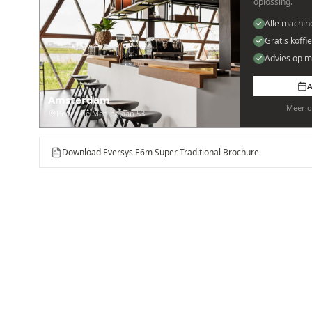
oplossing.
Alle machin
Gratis koffi
Advies op m
A
Amsterdam
Meer o
Pedro de Medinalaan 53
Download Eversys E6m Super Traditional Brochure