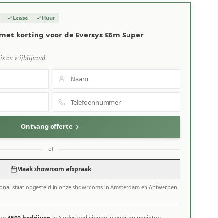
Lease
Huur
met korting voor de Eversys E6m Super
is en vrijblijvend
Ontvang offerte
of
Maak showroom afspraak
ional staat opgesteld in onze showrooms in Amsterdam en Antwerpen.
dan
4500 bedrijven
in Nederland gingen je voor en genieten