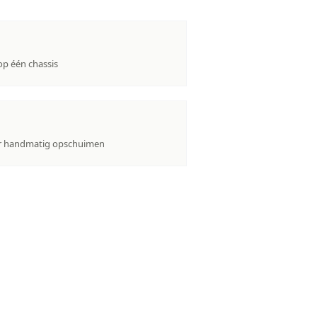
op één chassis
or handmatig opschuimen