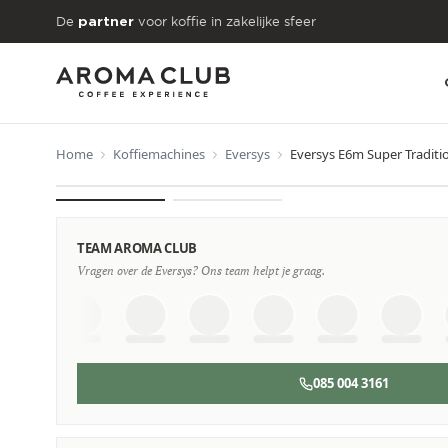
Skip to main content
De
voor koffie in zakelijke sfeer
partner
Home
Koffiemachines
Eversys
Eversys E6m Super Traditi
VANAF
€882
/maand
TEAM AROMA CLUB
Vragen over de Eversys? Ons team helpt je graag.
085 004 3161