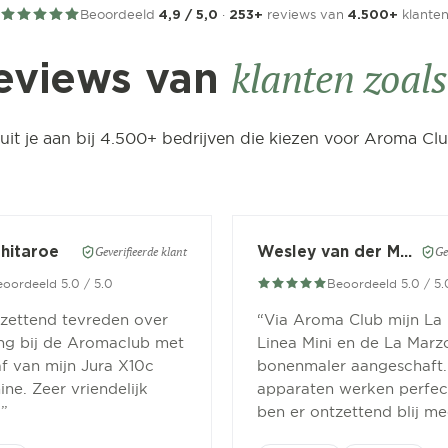
Beoordeeld
·
reviews van
klante
4,9 / 5,0
253+
4.500+
klanten zoals 
eviews van
luit je aan bij 4.500+ bedrijven die kiezen voor Aroma Clu
Chitaroe
Wesley van der Meer
Geverifieerde klant
Ge
oordeeld 5.0 / 5.0
Beoordeeld 5.0 / 5.
tzettend tevreden over
“
Via Aroma Club mijn La
ing bij de Aromaclub met
Linea Mini en de La Marz
f van mijn Jura X10c
bonenmaler aangeschaft.
ne. Zeer vriendelijk
apparaten werken perfect
.
”
ben er ontzettend blij me