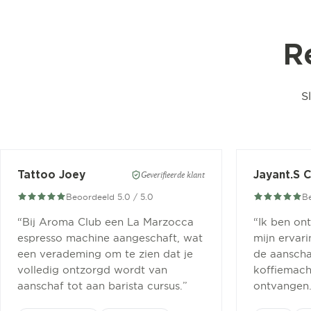
R
S
Tattoo Joey
Jayant.S 
Geverifieerde klant
Beoordeeld 5.0 / 5.0
Be
“
Bij Aroma Club een La Marzocca
“
Ik ben on
espresso machine aangeschaft, wat
mijn ervar
een verademing om te zien dat je
de aanscha
volledig ontzorgd wordt van
koffiemachi
aanschaf tot aan barista cursus.
”
ontvangen