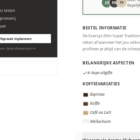
JD
ML
TV
dagelij
es testen
eproeverij
aat
BESTEL INFORMATIE
De Eversys E6m Super Traditiona
fspraak inplannen
reken af wanneer het jou uitko
ver deze showroom
profiteer je altijd van de scherp
BELANGRIJKE ASPECTEN
6-kops uitgifte
KOFFIEVARIATIES
Espresso
Koffie
Café au Lait
Melkschuim