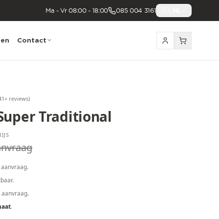
Ma - Vr 08:00 - 18:00
085 004 3161
🇳🇱
NL
nen
Contact
41
+ reviews
)
Super Traditional
IJS
anvraag
 aanvraag.
baar.
p aanvraag.
maat
.