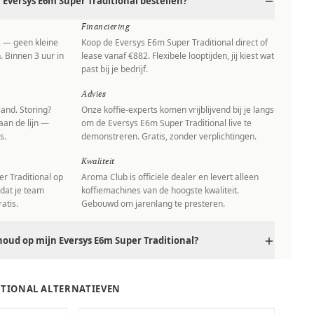
Eversys E6m Super Traditional bestellen?
Financiering
s — geen kleine
Koop de Eversys E6m Super Traditional direct of
. Binnen 3 uur in
lease vanaf €882. Flexibele looptijden, jij kiest wat
past bij je bedrijf.
Advies
and. Storing?
Onze koffie-experts komen vrijblijvend bij je langs
aan de lijn —
om de Eversys E6m Super Traditional live te
s.
demonstreren. Gratis, zonder verplichtingen.
Kwaliteit
r Traditional op
Aroma Club is officiële dealer en levert alleen
 dat je team
koffiemachines van de hoogste kwaliteit.
atis.
Gebouwd om jarenlang te presteren.
oud op mijn Eversys E6m Super Traditional?
ITIONAL ALTERNATIEVEN