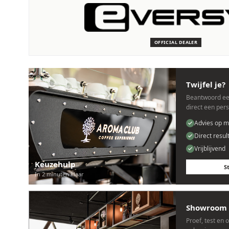
SERVICE & ONDERHOUD
Wij staan voor je klaar
Deskundige monteurs die verstand hebben van Eversys machi
OFFICIAL DEALER
Persoonlijk, snel en zonder gedoe.
Twijfel je?
Beantwoord ee
direct een per
Advies op m
Direct resul
Vrijblijvend
Keuzehulp
S
In 2 minuten klaar
Showroom 
Proef, test en 