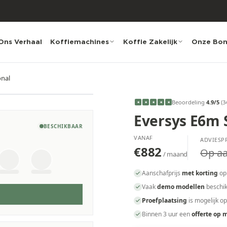
Ons Verhaal
Koffiemachines
Koffie Zakelijk
Onze Bo
onal
Beoordeling
4.9
/5
(
3
★
★
★
★
★
Eversys E6m 
BESCHIKBAAR
VANAF
ADVIESPR
€882
Op a
/ maand
Aanschafprijs
met korting
op
Vaak
demo modellen
beschik
Proefplaatsing
is mogelijk o
Binnen 3 uur een
offerte op 