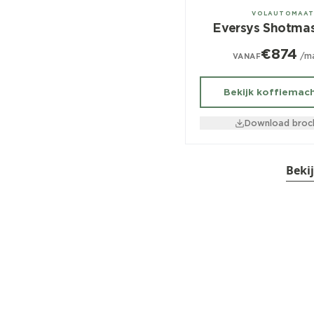
± 700/dag
VOLAUTOMAA
Eversys Shotmas
€874
/m
VANAF
Bekijk koffiemac
Download broc
Beki