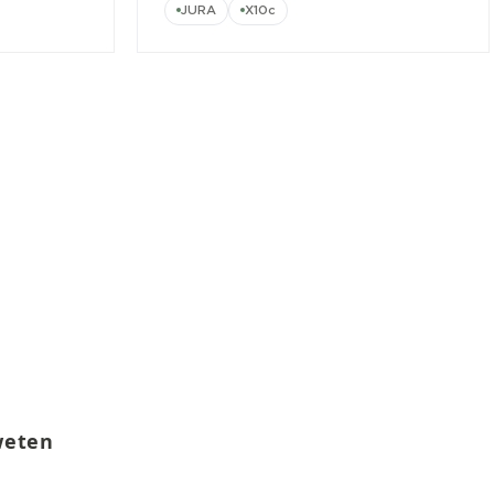
JURA
X10c
weten