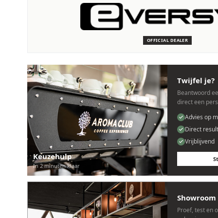
SERVICE & ONDERHOUD
Wij staan voor je klaar
Deskundige monteurs die verstand hebben van Eversys machi
OFFICIAL DEALER
Persoonlijk, snel en zonder gedoe.
Twijfel je?
Beantwoord ee
direct een per
Advies op m
Direct resul
Vrijblijvend
Keuzehulp
S
In 2 minuten klaar
Showroom 
Proef, test en 