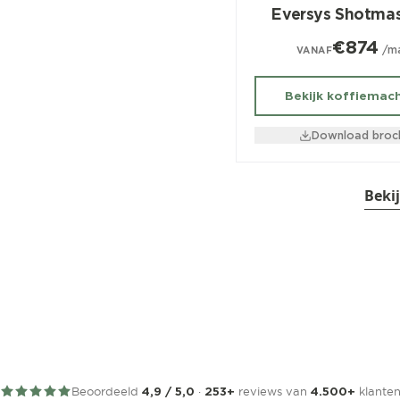
Eversys Shotmas
€874
/m
VANAF
Bekijk koffiemac
Download broc
Beki
Beoordeeld
·
reviews van
klante
4,9 / 5,0
253+
4.500+