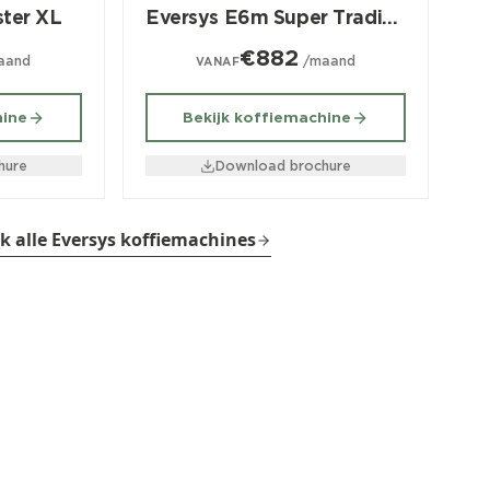
ter XL
Eversys E6m Super Traditional
€882
aand
/maand
VANAF
hine
Bekijk koffiemachine
hure
Download brochure
jk alle Eversys koffiemachines
n