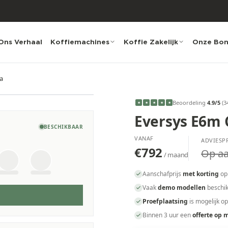
Ons Verhaal
Koffiemachines
Koffie Zakelijk
Onze Bo
a
Beoordeling
4.9
/5
(
3
★
★
★
★
★
Eversys E6m 
BESCHIKBAAR
VANAF
ADVIESPR
€792
Op a
/ maand
Aanschafprijs
met korting
op
Vaak
demo modellen
beschik
Proefplaatsing
is mogelijk o
Binnen 3 uur een
offerte op 