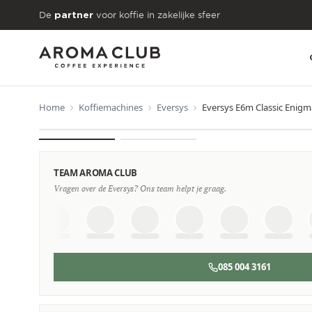
Skip to main content
De
voor koffie in zakelijke sfeer
partner
Home
Koffiemachines
Eversys
Eversys E6m Classic Enigm
VANAF
€792
/maand
TEAM AROMA CLUB
Vragen over de Eversys? Ons team helpt je graag.
085 004 3161