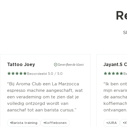
R
S
Tattoo Joey
Jayant.S 
Geverifieerde klant
Beoordeeld 5.0 / 5.0
Be
“
Bij Aroma Club een La Marzocca
“
Ik ben on
espresso machine aangeschaft, wat
mijn ervar
een verademing om te zien dat je
de aanscha
volledig ontzorgd wordt van
koffiemachi
aanschaf tot aan barista cursus.
”
ontvangen
Barista training
Koffiebonen
JURA
X