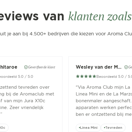
klanten zoals 
eviews van
luit je aan bij 4.500+ bedrijven die kiezen voor Aroma Clu
Chitaroe
Wesley van der Meer
Geverifieerde klant
Ge
oordeeld 5.0 / 5.0
Beoordeeld 5.0 / 5.
tzettend tevreden over
“
Via Aroma Club mijn La
ing bij de Aromaclub met
Linea Mini en de La Marz
f van mijn Jura X10c
bonenmaler aangeschaft.
ne. Zeer vriendelijk
apparaten werken perfect
.
”
ben er ontzettend blij me
10c
Linea Mini
Tevreden