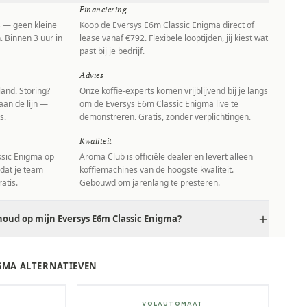
Financiering
s — geen kleine
Koop de Eversys E6m Classic Enigma direct of
. Binnen 3 uur in
lease vanaf €792. Flexibele looptijden, jij kiest wat
past bij je bedrijf.
Advies
and. Storing?
Onze koffie-experts komen vrijblijvend bij je langs
aan de lijn —
om de Eversys E6m Classic Enigma live te
s.
demonstreren. Gratis, zonder verplichtingen.
Kwaliteit
ssic Enigma op
Aroma Club is officiële dealer en levert alleen
 dat je team
koffiemachines van de hoogste kwaliteit.
atis.
Gebouwd om jarenlang te presteren.
oud op mijn Eversys E6m Classic Enigma?
IGMA ALTERNATIEVEN
± 525/dag
T
VOLAUTOMAAT