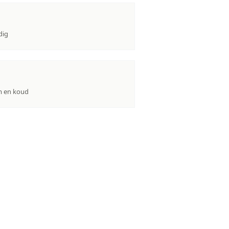
dig
m en koud