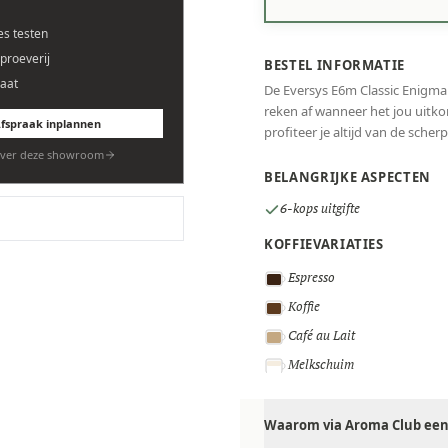
es testen
eproeverij
BESTEL INFORMATIE
aat
De Eversys E6m Classic Enigma 
reken af wanneer het jou uitko
fspraak inplannen
profiteer je altijd van de scherp
ver deze showroom
BELANGRIJKE ASPECTEN
6-kops uitgifte
KOFFIEVARIATIES
Espresso
Koffie
Café au Lait
Melkschuim
Waarom via Aroma Club een 