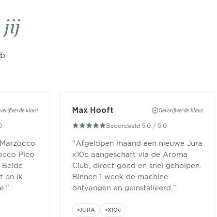
jij
b.
Max Hooft
verifieerde klant
Geverifieerde klant
0
Beoordeeld 5.0 / 5.0
 Marzocco
“
Afgelopen maand een nieuwe Jura
occo Pico
x10c aangeschaft via de Aroma
 Beide
Club, direct goed en snel geholpen.
 en ik
Binnen 1 week de machine
e.
”
ontvangen en geinstalleerd.
”
JURA
X10c