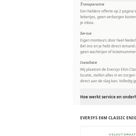
Transparantie
Een heldere offerte op 2 pagina'
lettertjes, geen verborgen kosten
je inbox.
Service
Eigen monteurs door heel Nederl
Bel ons en je hebt direct iemand 
geen wachtrijen of ticketnummer
Installatie
Wij plaatsen de Eversys E6m Cla
locatie, stellen alles in en zorgen
direct aan de slag kan. Volledig gr
Hoe werkt service en onderh
EVERSYS E6M CLASSIC EN
± 700/dag
VOLAUTOMAA