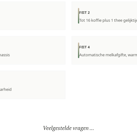
FEIT 2
Tot 16 koffie plus 1 thee gelijktij
FEIT 4
hassis
Automatische melkafgifte, war
arheid
Veelgestelde vragen ...