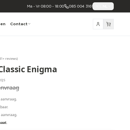
Ma - Vr 08:00 - 18:00
085 004 3161
🇳🇱
NL
nen
Contact
41
+ reviews
)
Classic Enigma
IJS
anvraag
 aanvraag.
baar.
p aanvraag.
maat
.