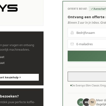
Aanschaf
OFFERTE BEVAT:
nes.
Ontvang een offerte 
Binnen 3 uur in je inbox. Grat
n paar vragen en ontvang
soonlijk machineadvies.
aat
taat
tart keuzehulp
De Eversys E6m Classic En
bezoeken?
Meer 
ontdek jouw perfecte koffie-
JD
ML
TV
dagelij