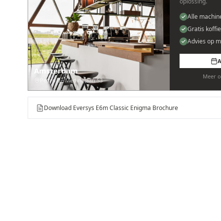
oplossing.
Alle machin
Gratis koffi
Advies op m
A
Amsterdam
Meer o
Pedro de Medinalaan 53
Download Eversys E6m Classic Enigma Brochure