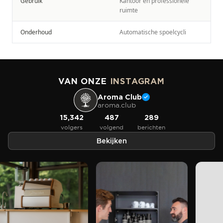
Gebruik
Kantoor en professionele
ruimte
Onderhoud
Automatische spoelcycli
VAN ONZE
INSTAGRAM
Aroma Club
aroma.club
15,342
487
289
volgers
volgend
berichten
Bekijken