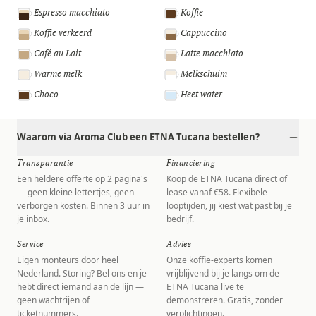
Espresso macchiato
Koffie
Koffie verkeerd
Cappuccino
Café au Lait
Latte macchiato
Warme melk
Melkschuim
Choco
Heet water
Waarom via Aroma Club een ETNA Tucana bestellen?
Transparantie
Financiering
Een heldere offerte op 2 pagina's
Koop de ETNA Tucana direct of
— geen kleine lettertjes, geen
lease vanaf €58. Flexibele
verborgen kosten. Binnen 3 uur in
looptijden, jij kiest wat past bij je
je inbox.
bedrijf.
Service
Advies
Eigen monteurs door heel
Onze koffie-experts komen
Nederland. Storing? Bel ons en je
vrijblijvend bij je langs om de
hebt direct iemand aan de lijn —
ETNA Tucana live te
geen wachtrijen of
demonstreren. Gratis, zonder
ticketnummers.
verplichtingen.