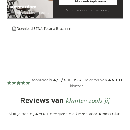
Afspraak inplannen
Amsterdam
Meer over deze showroom
Pedro de Medinalaan 53
Download ETNA Tucana Brochure
Beoordeeld
·
reviews van
4,9 / 5,0
253+
4.500+
klanten
klanten zoals jij
Reviews van
Sluit je aan bij 4.500+ bedrijven die kiezen voor Aroma Club.