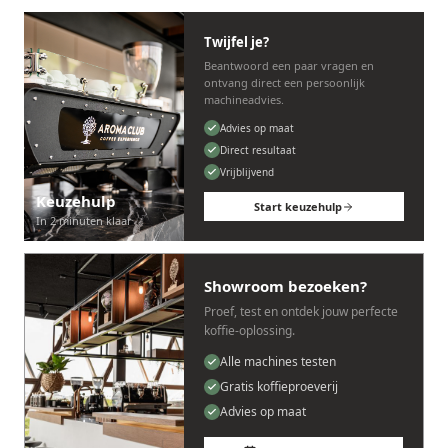
Twijfel je?
Beantwoord een paar vragen en
ontvang direct een persoonlijk
machineadvies.
Advies op maat
Direct resultaat
Vrijblijvend
Keuzehulp
Start keuzehulp
In 2 minuten klaar
Showroom bezoeken?
Proef, test en ontdek jouw perfecte
koffie-oplossing.
Alle machines testen
Gratis koffieproeverij
Advies op maat