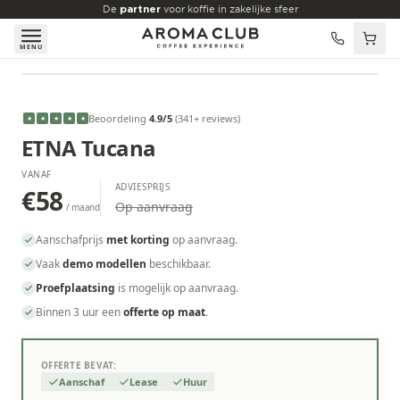
Skip to main content
De
partner
voor koffie in zakelijke sfeer
MENU
VANAF
€58
/maand
Beoordeling
4.9
/5
(
341
+ reviews
)
★
★
★
★
★
ETNA Tucana
VANAF
ADVIESPRIJS
€58
Op aanvraag
/ maand
Aanschafprijs
met korting
op aanvraag.
Vaak
demo modellen
beschikbaar.
Proefplaatsing
is mogelijk op aanvraag.
Binnen 3 uur een
offerte op maat
.
OFFERTE BEVAT:
Aanschaf
Lease
Huur