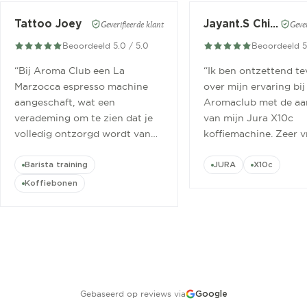
Tattoo Joey
Jayant.S Chitaroe
Geverifieerde klant
Gever
Beoordeeld 5.0 / 5.0
Beoordeeld 5
“
Bij Aroma Club een La
“
Ik ben ontzettend t
Marzocca espresso machine
over mijn ervaring bij
aangeschaft, wat een
Aromaclub met de aa
verademing om te zien dat je
van mijn Jura X10c
volledig ontzorgd wordt van
koffiemachine. Zeer v
aanschaf tot aan barista
ontvangen.
”
cursus.
”
Barista training
JURA
X10c
Koffiebonen
Gebaseerd op reviews via
Google