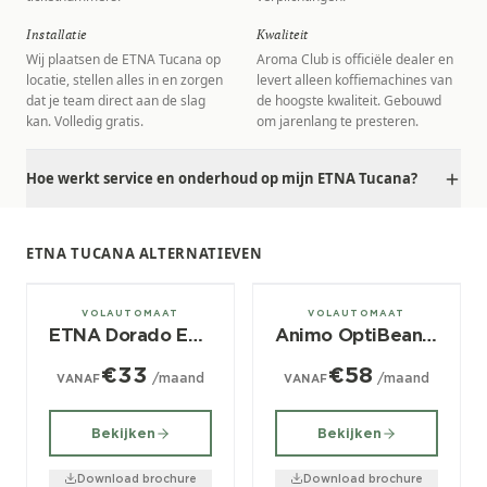
Installatie
Kwaliteit
Wij plaatsen de ETNA Tucana op
Aroma Club is officiële dealer en
locatie, stellen alles in en zorgen
levert alleen koffiemachines van
dat je team direct aan de slag
de hoogste kwaliteit. Gebouwd
kan. Volledig gratis.
om jarenlang te presteren.
Hoe werkt service en onderhoud op mijn ETNA Tucana?
ETNA TUCANA ALTERNATIEVEN
± 50/dag
± 60/dag
VOLAUTOMAAT
VOLAUTOMAAT
ETNA Dorado Espresso Compact
Animo OptiBean 2 Touch
€33
€58
/maand
/maand
VANAF
VANAF
Bekijken
Bekijken
Download brochure
Download brochure