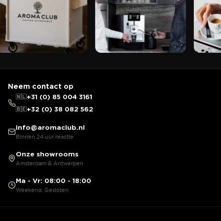
Neem contact op
🇳🇱
+31 (0) 85 004 3161
🇧🇪
+32 (0) 38 082 562
info@aromaclub.nl
Binnen 24 uur reactie
Onze showrooms
Amsterdam & Antwerpen
Ma - Vr: 08:00 - 18:00
Weekend: Gesloten