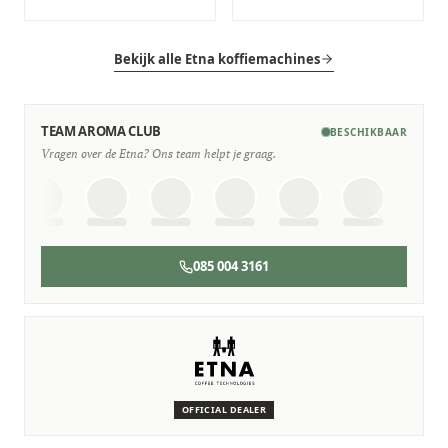
Bekijk alle Etna koffiemachines
TEAM AROMA CLUB
BESCHIKBAAR
Vragen over de Etna? Ons team helpt je graag.
085 004 3161
SERVICE & ONDERHOUD
Wij staan voor je klaar
Deskundige monteurs die verstand hebben van Etna
machines.
OFFICIAL DEALER
Persoonlijk, snel en zonder gedoe.