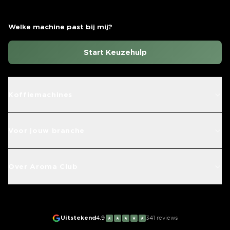
Welke machine past bij mij?
Start Keuzehulp
Koffiemachines
Voor jouw branche
Over Aroma Club
Uitstekend
4.9
341
reviews
★
★
★
★
★