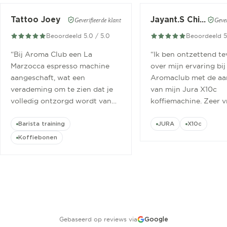
Tattoo Joey
Jayant.S Chitaroe
Geverifieerde klant
Gever
Beoordeeld 5.0 / 5.0
Beoordeeld 5
“
Bij Aroma Club een La
“
Ik ben ontzettend t
Marzocca espresso machine
over mijn ervaring bij
aangeschaft, wat een
Aromaclub met de aa
verademing om te zien dat je
van mijn Jura X10c
volledig ontzorgd wordt van
koffiemachine. Zeer v
aanschaf tot aan barista
ontvangen.
”
cursus.
”
Barista training
JURA
X10c
Koffiebonen
Gebaseerd op reviews via
Google