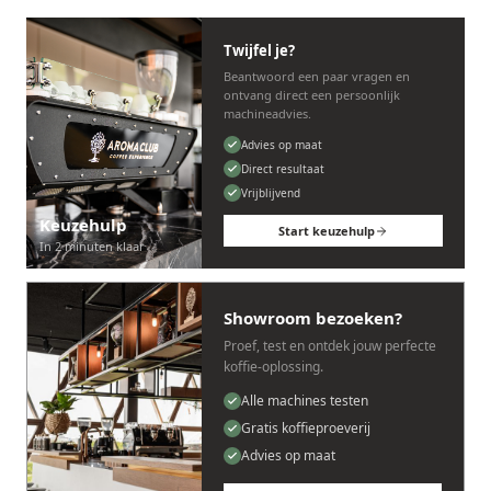
Twijfel je?
Beantwoord een paar vragen en
ontvang direct een persoonlijk
machineadvies.
Advies op maat
Direct resultaat
Vrijblijvend
Keuzehulp
Start keuzehulp
In 2 minuten klaar
Showroom bezoeken?
Proef, test en ontdek jouw perfecte
koffie-oplossing.
Alle machines testen
Gratis koffieproeverij
Advies op maat