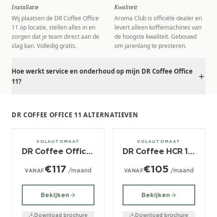
Installatie
Kwaliteit
Wij plaatsen de DR Coffee Office
Aroma Club is officiële dealer en
11 op locatie, stellen alles in en
levert alleen koffiemachines van
zorgen dat je team direct aan de
de hoogste kwaliteit. Gebouwd
slag kan. Volledig gratis.
om jarenlang te presteren.
Hoe werkt service en onderhoud op mijn DR Coffee Office
11?
DR COFFEE OFFICE 11 ALTERNATIEVEN
± 50/dag
± 50/dag
VOLAUTOMAAT
VOLAUTOMAAT
DR Coffee Office 100
DR Coffee HCR 100
€117
€105
/maand
/maand
VANAF
VANAF
Bekijken
Bekijken
Download brochure
Download brochure