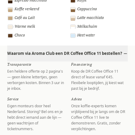
Espresso macchiato
Koffie
Koffie verkeerd
Cappuccino
Café au Lait
Latte macchiato
Warme melk
Melkschuim
Choco
Heet water
Waarom via Aroma Club een DR Coffee Office 11 bestellen?
Transparantie
Financiering
Een heldere offerte op 2 pagina's
Koop de DR Coffee Office 11
— geen kleine lettertjes, geen
direct of lease vanaf €45.
verborgen kosten. Binnen 3 uur in
Flexibele looptijden, jij kiest wat
je inbox.
past bij je bedrijf.
Service
Advies
Eigen monteurs door heel
Onze koffie-experts komen
Nederland. Storing? Bel ons en je
vrijblijvend bij je langs om de DR
hebt direct iemand aan de lijn —
Coffee Office 11 live te
geen wachtrijen of
demonstreren. Gratis, zonder
ticketnummers.
verplichtingen.