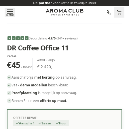
Skip to main content
De
partner
voor koffie in zakelijke sfeer
MENU
VANAF
€45
/maand
Beoordeling
4.9
/5
(
341
+ reviews
)
★
★
★
★
★
DR Coffee Office 11
VANAF
ADVIESPRIJS
€45
€ 2.420,-
/ maand
Aanschafprijs
met korting
op aanvraag.
Vaak
demo modellen
beschikbaar.
Proefplaatsing
is mogelijk op aanvraag.
Binnen 3 uur een
offerte op maat
.
OFFERTE BEVAT:
Aanschaf
Lease
Huur