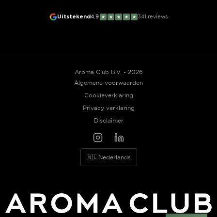
Uitstekend
4.9
341
reviews
★
★
★
★
★
Aroma Club B.V. - 2026
Algemene voorwaarden
Cookieverklaring
Privacy verklaring
Disclaimer
🇳🇱
Nederlands