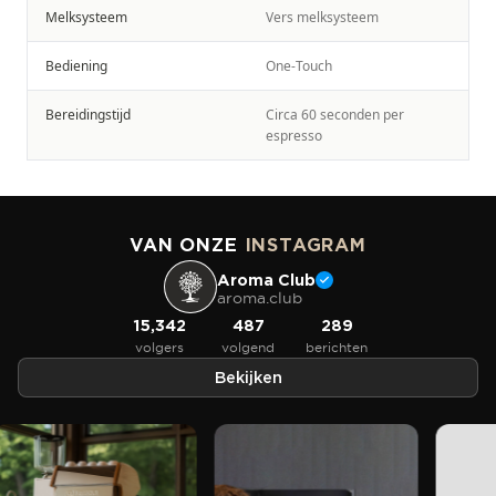
Melksysteem
Vers melksysteem
Bediening
One-Touch
Bereidingstijd
Circa 60 seconden per
espresso
VAN ONZE
INSTAGRAM
Aroma Club
aroma.club
15,342
487
289
volgers
volgend
berichten
Bekijken