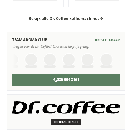
Bekijk alle Dr. Coffee koffiemachines
TEAM AROMA CLUB
BESCHIKBAAR
Vragen over de Dr. Coffee? Ons team helpt je graag.
085 004 3161
SERVICE & ONDERHOUD
Wij staan voor je klaar
Deskundige monteurs die verstand hebben van Dr. Coffee
machines.
OFFICIAL DEALER
Persoonlijk, snel en zonder gedoe.