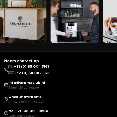
Neem contact op
🇳🇱
+31 (0) 85 004 3161
🇧🇪
+32 (0) 38 082 562
info@aromaclub.nl
Binnen 24 uur reactie
Onze showrooms
Amsterdam & Antwerpen
Ma - Vr: 08:00 - 18:00
Weekend: Gesloten