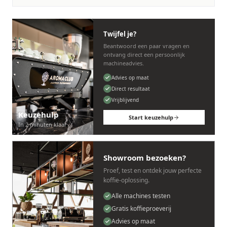
Twijfel je?
Beantwoord een paar vragen en
ontvang direct een persoonlijk
machineadvies.
Advies op maat
Direct resultaat
Vrijblijvend
Keuzehulp
Start keuzehulp
In 2 minuten klaar
Showroom bezoeken?
Proef, test en ontdek jouw perfecte
koffie-oplossing.
Alle machines testen
Gratis koffieproeverij
Advies op maat