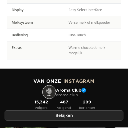
Display
Easy-Select interface
Melksysteem
Verse melk of melkpoeder
Bediening
One-Touch
Extras
Warme chocolademelk
mogelijk
VAN ONZE
INSTAGRAM
Aroma Club
aroma.club
15,342
487
289
volgers
volgend
berichten
Bekijken