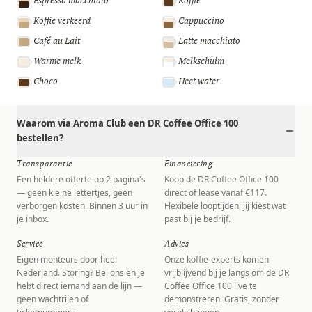
Espresso macchiato
Koffie
Koffie verkeerd
Cappuccino
Café au Lait
Latte macchiato
Warme melk
Melkschuim
Choco
Heet water
Waarom via Aroma Club een DR Coffee Office 100
bestellen?
Transparantie
Financiering
Een heldere offerte op 2 pagina's
Koop de DR Coffee Office 100
— geen kleine lettertjes, geen
direct of lease vanaf €117.
verborgen kosten. Binnen 3 uur in
Flexibele looptijden, jij kiest wat
je inbox.
past bij je bedrijf.
Service
Advies
Eigen monteurs door heel
Onze koffie-experts komen
Nederland. Storing? Bel ons en je
vrijblijvend bij je langs om de DR
hebt direct iemand aan de lijn —
Coffee Office 100 live te
geen wachtrijen of
demonstreren. Gratis, zonder