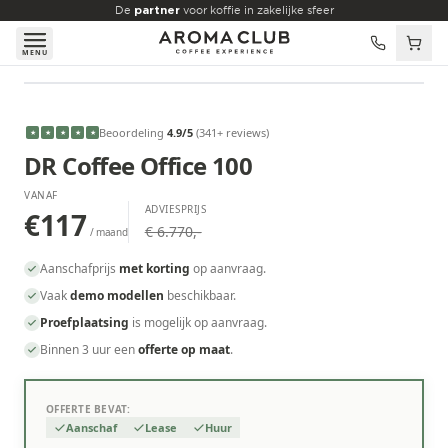
Skip to main content
De
partner
voor koffie in zakelijke sfeer
MENU
VANAF
€117
/maand
Beoordeling
4.9
/5
(
341
+ reviews
)
★
★
★
★
★
DR Coffee Office 100
VANAF
ADVIESPRIJS
€117
€ 6.770,-
/ maand
Aanschafprijs
met korting
op aanvraag.
Vaak
demo modellen
beschikbaar.
Proefplaatsing
is mogelijk op aanvraag.
Binnen 3 uur een
offerte op maat
.
OFFERTE BEVAT:
Aanschaf
Lease
Huur