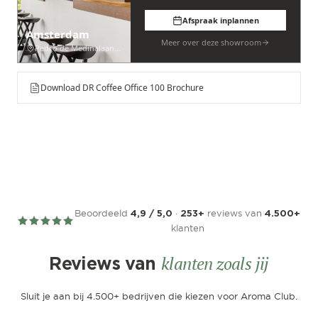
Afspraak inplannen
Amsterdam
Meer over deze showroom
Pedro de Medinalaan 53
Download DR Coffee Office 100 Brochure
Beoordeeld
·
reviews van
4,9 / 5,0
253+
4.500+
klanten
klanten zoals jij
Reviews van
Sluit je aan bij 4.500+ bedrijven die kiezen voor Aroma Club.