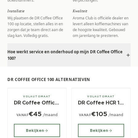
ticketnummers.
verplichtingen.
Installatie
Kwaliteit
Wij plaatsen de DR Coffee Office
Aroma Club is officiële dealer en
100 op locatie, stellen alles in en
levert alleen koffiemachines van
zorgen dat je team direct aan de
de hoogste kwaliteit. Gebouwd
slag kan. Volledig gratis.
om jarenlang te presteren.
Hoe werkt service en onderhoud op mijn DR Coffee Office
100?
DR COFFEE OFFICE 100 ALTERNATIEVEN
± 50/dag
± 50/dag
VOLAUTOMAAT
VOLAUTOMAAT
DR Coffee Office 11
DR Coffee HCR 100
€45
€105
/maand
/maand
VANAF
VANAF
Bekijken
Bekijken