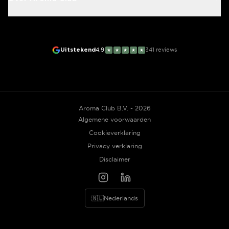
Uitstekend
4.9
341
reviews
★
★
★
★
★
Aroma Club B.V. - 2026
Algemene voorwaarden
Cookieverklaring
Privacy verklaring
Disclaimer
🇳🇱
Nederlands