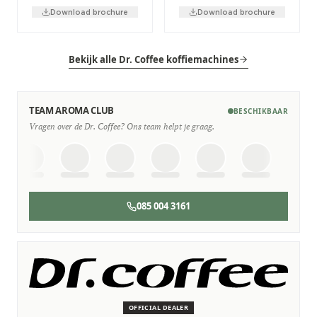
Download brochure
Download brochure
Bekijk alle Dr. Coffee koffiemachines
TEAM AROMA CLUB
BESCHIKBAAR
Vragen over de Dr. Coffee? Ons team helpt je graag.
085 004 3161
SERVICE & ONDERHOUD
Wij staan voor je klaar
Deskundige monteurs die verstand hebben van Dr. Coffee
machines.
OFFICIAL DEALER
Persoonlijk, snel en zonder gedoe.