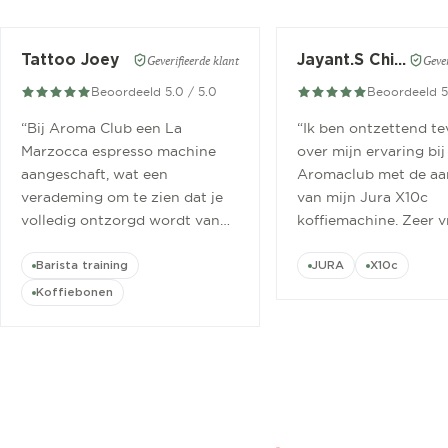
Tattoo Joey
Jayant.S Chitaroe
Geverifieerde klant
Gever
Beoordeeld 5.0 / 5.0
Beoordeeld 5
“
Bij Aroma Club een La
“
Ik ben ontzettend t
Marzocca espresso machine
over mijn ervaring bij
aangeschaft, wat een
Aromaclub met de aa
verademing om te zien dat je
van mijn Jura X10c
volledig ontzorgd wordt van
koffiemachine. Zeer v
aanschaf tot aan barista
ontvangen.
”
cursus.
”
Barista training
JURA
X10c
Koffiebonen