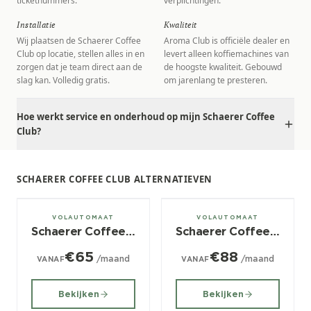
ticketnummers.
verplichtingen.
Installatie
Kwaliteit
Wij plaatsen de Schaerer Coffee
Aroma Club is officiële dealer en
Club op locatie, stellen alles in en
levert alleen koffiemachines van
zorgen dat je team direct aan de
de hoogste kwaliteit. Gebouwd
slag kan. Volledig gratis.
om jarenlang te presteren.
Hoe werkt service en onderhoud op mijn Schaerer Coffee
Club?
SCHAERER COFFEE CLUB ALTERNATIEVEN
± 60/dag
± 120/dag
VOLAUTOMAAT
VOLAUTOMAAT
Schaerer Coffee Prime
Schaerer Coffee Vito
€65
€88
/maand
/maand
VANAF
VANAF
Bekijken
Bekijken