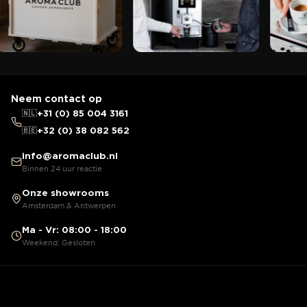
Neem contact op
🇳🇱
+31 (0) 85 004 3161
🇧🇪
+32 (0) 38 082 562
info@aromaclub.nl
Binnen 24 uur reactie
Onze showrooms
Amsterdam & Antwerpen
Ma - Vr: 08:00 - 18:00
Weekend: Gesloten