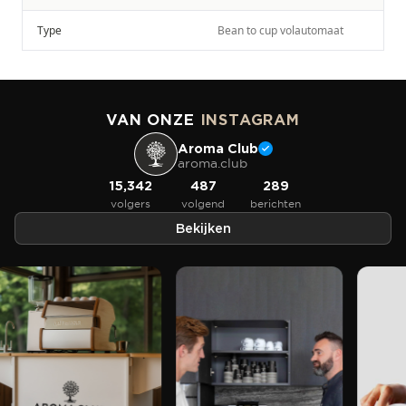
Type
Bean to cup volautomaat
VAN ONZE
INSTAGRAM
Aroma Club
aroma.club
15,342
487
289
volgers
volgend
berichten
Bekijken