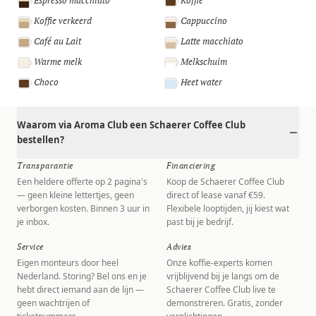
Espresso macchiato
Koffie
Koffie verkeerd
Cappuccino
Café au Lait
Latte macchiato
Warme melk
Melkschuim
Choco
Heet water
Waarom via Aroma Club een Schaerer Coffee Club
bestellen?
Transparantie
Financiering
Een heldere offerte op 2 pagina's
Koop de Schaerer Coffee Club
— geen kleine lettertjes, geen
direct of lease vanaf €59.
verborgen kosten. Binnen 3 uur in
Flexibele looptijden, jij kiest wat
je inbox.
past bij je bedrijf.
Service
Advies
Eigen monteurs door heel
Onze koffie-experts komen
Nederland. Storing? Bel ons en je
vrijblijvend bij je langs om de
hebt direct iemand aan de lijn —
Schaerer Coffee Club live te
geen wachtrijen of
demonstreren. Gratis, zonder