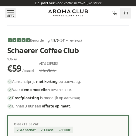
Skip to main content
De
partner
voor koffie in zakelijke sfeer
MENU
VANAF
€59
/maand
Beoordeling
4.9
/5
(
341
+ reviews
)
★
★
★
★
★
Schaerer Coffee Club
VANAF
ADVIESPRIJS
€59
€ 5.760,-
/ maand
Aanschafprijs
met korting
op aanvraag.
Vaak
demo modellen
beschikbaar.
Proefplaatsing
is mogelijk op aanvraag.
Binnen 3 uur een
offerte op maat
.
OFFERTE BEVAT:
Aanschaf
Lease
Huur