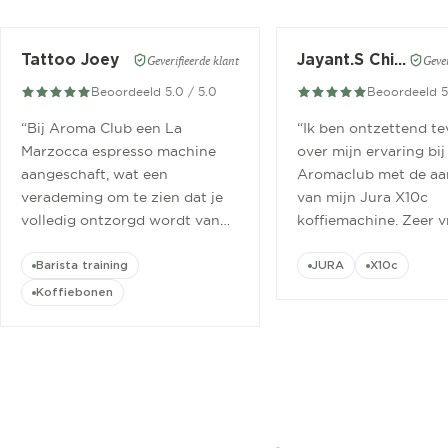
Tattoo Joey
Jayant.S Chitaroe
Geverifieerde klant
Gever
Beoordeeld 5.0 / 5.0
Beoordeeld 5
“
Bij Aroma Club een La
“
Ik ben ontzettend t
Marzocca espresso machine
over mijn ervaring bij
aangeschaft, wat een
Aromaclub met de aa
verademing om te zien dat je
van mijn Jura X10c
volledig ontzorgd wordt van
koffiemachine. Zeer v
aanschaf tot aan barista
ontvangen.
”
cursus.
”
Barista training
JURA
X10c
Koffiebonen