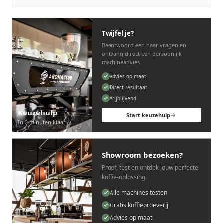
Twijfel je?
Beantwoord een paar vragen en
ontvang direct een persoonlijk
machineadvies.
Advies op maat
Direct resultaat
Vrijblijvend
Keuzehulp
Start keuzehulp
In 2 minuten klaar
Showroom bezoeken?
Proef, test en ontdek jouw perfecte
koffie-oplossing.
Alle machines testen
Gratis koffieproeverij
Advies op maat