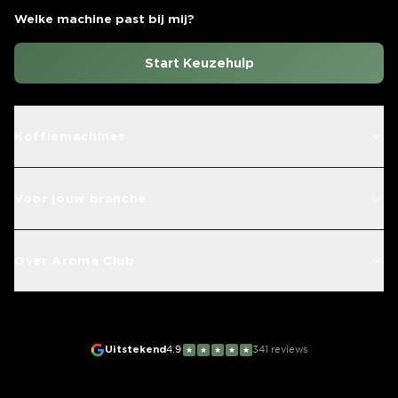
Welke machine past bij mij?
Start Keuzehulp
Koffiemachines
Voor jouw branche
Over Aroma Club
Uitstekend
4.9
341
reviews
★
★
★
★
★