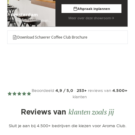
Afspraak inplannen
Amsterdam
Meer over deze showroom
Pedro de Medinalaan 53
Download Schaerer Coffee Club Brochure
Beoordeeld
·
reviews van
4,9 / 5,0
253+
4.500+
klanten
klanten zoals jij
Reviews van
Sluit je aan bij 4.500+ bedrijven die kiezen voor Aroma Club.