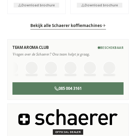
Download brochure
Download brochure
Bekijk alle Schaerer koffiemachines
TEAM AROMA CLUB
BESCHIKBAAR
Vragen over de Schaerer? Ons team helpt je graag.
085 004 3161
SERVICE & ONDERHOUD
Wij staan voor je klaar
Deskundige monteurs die verstand hebben van Schaerer
machines.
OFFICIAL DEALER
Persoonlijk, snel en zonder gedoe.