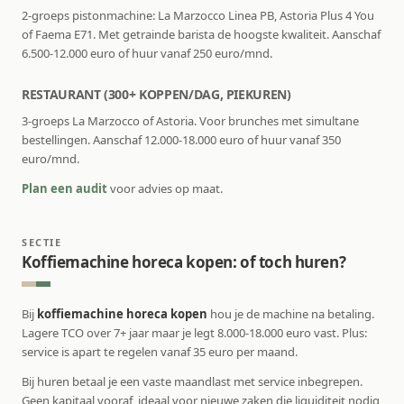
2-groeps pistonmachine: La Marzocco Linea PB, Astoria Plus 4 You
of Faema E71. Met getrainde barista de hoogste kwaliteit. Aanschaf
6.500-12.000 euro of huur vanaf 250 euro/mnd.
RESTAURANT (300+ KOPPEN/DAG, PIEKUREN)
3-groeps La Marzocco of Astoria. Voor brunches met simultane
bestellingen. Aanschaf 12.000-18.000 euro of huur vanaf 350
euro/mnd.
Plan een audit
voor advies op maat.
SECTIE
Koffiemachine horeca kopen: of toch huren?
Bij
koffiemachine horeca kopen
hou je de machine na betaling.
Lagere TCO over 7+ jaar maar je legt 8.000-18.000 euro vast. Plus:
service is apart te regelen vanaf 35 euro per maand.
Bij huren betaal je een vaste maandlast met service inbegrepen.
Geen kapitaal vooraf, ideaal voor nieuwe zaken die liquiditeit nodig