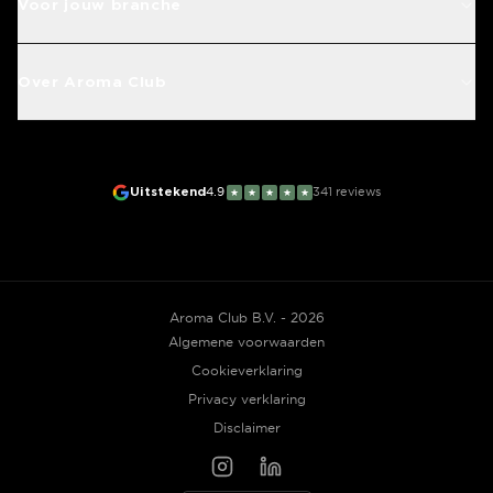
Voor jouw branche
Over Aroma Club
Uitstekend
4.9
341
reviews
★
★
★
★
★
Aroma Club B.V. - 2026
Algemene voorwaarden
Cookieverklaring
Privacy verklaring
Disclaimer