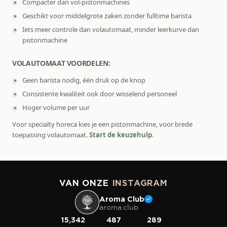
Compacter dan vol-pistonmachines
Geschikt voor middelgrote zaken zonder fulltime barista
Iets meer controle dan volautomaat, minder leerkurve dan
pistonmachine
VOLAUTOMAAT VOORDELEN:
Geen barista nodig, één druk op de knop
Consistente kwaliteit ook door wisselend personeel
Hoger volume per uur
Voor specialty horeca kies je een pistonmachine, voor brede
toepassing volautomaat.
Start de keuzehulp
.
VAN ONZE
INSTAGRAM
Aroma Club
aroma.club
15,342
487
289