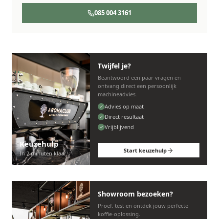
085 004 3161
Twijfel je?
Beantwoord een paar vragen en
ontvang direct een persoonlijk
machineadvies.
Advies op maat
Direct resultaat
Vrijblijvend
Keuzehulp
Start keuzehulp
In 2 minuten klaar
Showroom bezoeken?
Proef, test en ontdek jouw perfecte
koffie-oplossing.