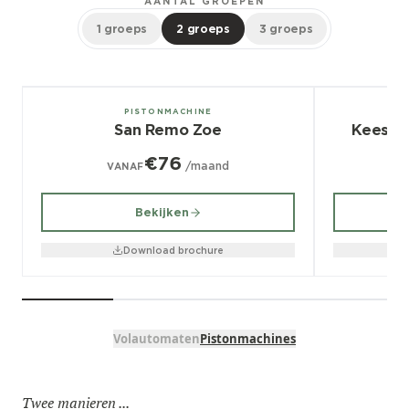
AANTAL GROEPEN
1 groeps
2 groeps
3 groeps
1, 2, 3 groeps
2, 3 groeps
PISTONMACHINE
San Remo Zoe
Kees v
€76
/maand
VANAF
V
Bekijken
Download brochure
Volautomaten
Pistonmachines
Twee manieren ...