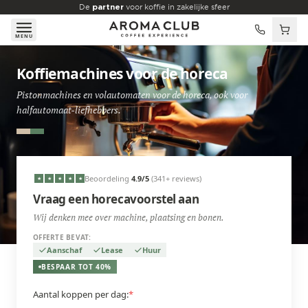
Skip to main content
De
partner
voor koffie in zakelijke sfeer
MENU
Koffiemachines voor de horeca
Pistonmachines en volautomaten voor de horeca, ook voor
halfautomaat-liefhebbers.
Beoordeling
4.9
/5
(341+ reviews)
★
★
★
★
★
Vraag een horecavoorstel aan
Wij denken mee over machine, plaatsing en bonen.
OFFERTE BEVAT:
Aanschaf
Lease
Huur
BESPAAR TOT 40%
Aantal koppen per dag:
*