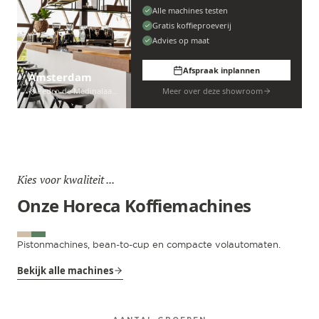
Alle machines testen
Gratis koffieproeverij
Advies op maat
Afspraak inplannen
Amsterdam
Pedro de Medinalaan 53
Meer over deze showroom
Kies voor kwaliteit ...
Onze Horeca Koffiemachines
Pistonmachines, bean-to-cup en compacte volautomaten.
Bekijk alle machines