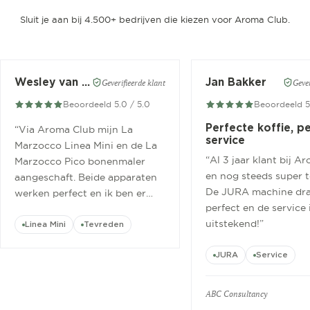
Sluit je aan bij 4.500+ bedrijven die kiezen voor Aroma Club.
Wesley van der Meer
Jan Bakker
Geverifieerde klant
Gever
Beoordeeld 5.0 / 5.0
Beoordeeld 5
Perfecte koffie, p
“
Via Aroma Club mijn La
service
Marzocco Linea Mini en de La
“
Al 3 jaar klant bij A
Marzocco Pico bonenmaler
en nog steeds super 
aangeschaft. Beide apparaten
De JURA machine dra
werken perfect en ik ben er
perfect en de service 
ontzettend blij mee.
”
uitstekend!
”
Linea Mini
Tevreden
JURA
Service
ABC Consultancy