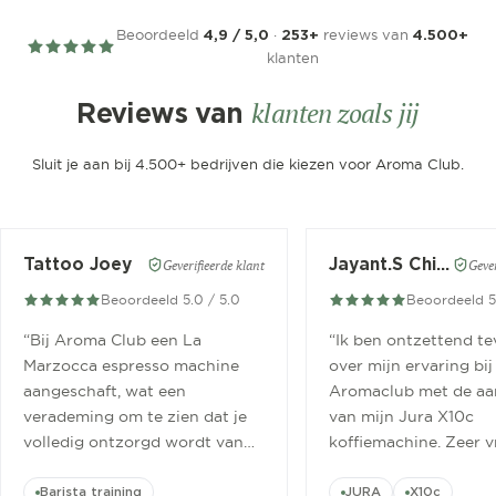
Beoordeeld
·
reviews van
4,9 / 5,0
253+
4.500+
klanten
klanten zoals jij
Reviews van
Sluit je aan bij 4.500+ bedrijven die kiezen voor Aroma Club.
Tattoo Joey
Jayant.S Chitaroe
Geverifieerde klant
Gever
Beoordeeld 5.0 / 5.0
Beoordeeld 5
“
Bij Aroma Club een La
“
Ik ben ontzettend t
Marzocca espresso machine
over mijn ervaring bij
aangeschaft, wat een
Aromaclub met de aa
verademing om te zien dat je
van mijn Jura X10c
volledig ontzorgd wordt van
koffiemachine. Zeer v
aanschaf tot aan barista
ontvangen.
”
cursus.
”
Barista training
JURA
X10c