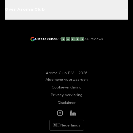
Over Aroma Club
Uitstekend
4.9
341
reviews
★
★
★
★
★
Aroma Club B.V. - 2026
Algemene voorwaarden
Cookieverklaring
Privacy verklaring
Disclaimer
🇳🇱
Nederlands