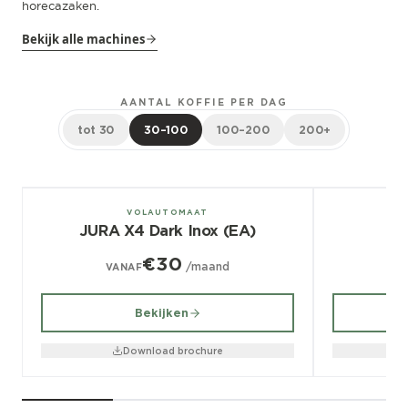
horecazaken.
Bekijk alle machines
AANTAL KOFFIE PER DAG
tot 30
30–100
100–200
200+
± 100/dag
± 70/dag
VOLAUTOMAAT
JURA X4 Dark Inox (EA)
€30
/maand
VANAF
V
Bekijken
Download brochure