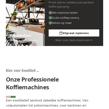
Proef, test en ontdek jouw perfecte
koffie-oplossing.
Alle machines testen
Gratis koffieproeverij
Advies op maat
Afspraak inplannen
Amsterdam
Pedro de Medinalaan 53
Meer over deze showroom
Kies voor kwaliteit ...
Onze Professionele
Koffiemachines
Een kwalitatief aanbod zakelijke koffiemachines. Van
volautomaten tot pistonmachines, voor kantoren en