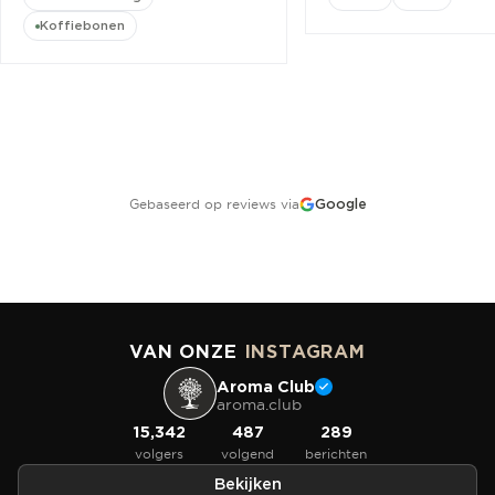
Koffiebonen
Gebaseerd op reviews via
Google
VAN ONZE
INSTAGRAM
Aroma Club
aroma.club
15,342
487
289
volgers
volgend
berichten
Bekijken