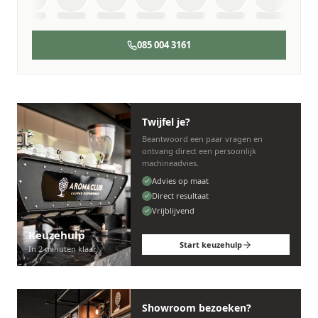
085 004 3161
Twijfel je?
Beantwoord een paar vragen en
ontvang direct een persoonlijk
machineadvies.
Advies op maat
Direct resultaat
Vrijblijvend
Keuzehulp
Start keuzehulp
In 2 minuten klaar
Showroom bezoeken?