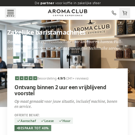
Skip to main content
De
partner
voor koffie in zakelijke sfeer
MENU
Zakelijke baristamachines
Baristamachine en espressomachine voor kantoor en horeca. Full-
service mogelijkheden voor barista training en technische service.
Beoordeling
4.9
/5
(341+ reviews)
★
★
★
★
★
Ontvang binnen 2 uur een vrijblijvend
voorstel
Op maat gemaakt voor jouw situatie, inclusief machine, bonen
en service.
OFFERTE BEVAT:
Aanschaf
Lease
Huur
BESPAAR TOT 40%