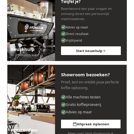
Twijfel je?
Beantwoord een paar vragen en
ontvang direct een persoonlijk
machineadvies.
Advies op maat
Direct resultaat
Vrijblijvend
Keuzehulp
Start keuzehulp
In 2 minuten klaar
Showroom bezoeken?
Proef, test en ontdek jouw perfecte
koffie-oplossing.
Alle machines testen
Gratis koffieproeverij
Advies op maat
Afspraak inplannen
Amsterdam
Meer over deze showroom