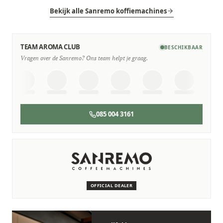
Bekijk alle Sanremo koffiemachines
TEAM AROMA CLUB
BESCHIKBAAR
Vragen over de Sanremo? Ons team helpt je graag.
085 004 3161
SERVICE & ONDERHOUD
Wij staan voor je klaar
Deskundige monteurs die verstand hebben van Sanremo
machines.
OFFICIAL DEALER
Persoonlijk, snel en zonder gedoe.