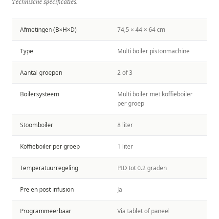
Technische specificaties.
Afmetingen (B×H×D)
74,5 × 44 × 64 cm
Type
Multi boiler pistonmachine
Aantal groepen
2 of 3
Boilersysteem
Multi boiler met koffieboiler
per groep
Stoomboiler
8 liter
Koffieboiler per groep
1 liter
Temperatuurregeling
PID tot 0.2 graden
Pre en post infusion
Ja
Programmeerbaar
Via tablet of paneel