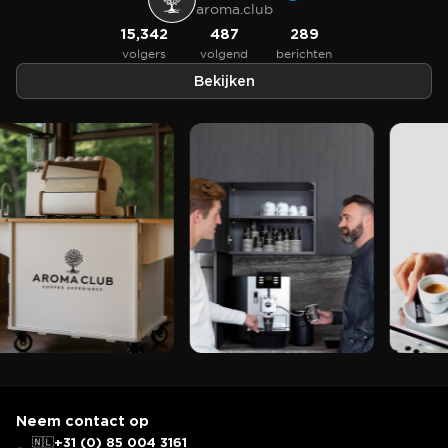
aroma.club
15,342
487
289
volgers
volgend
berichten
Bekijken
Neem contact op
🇳🇱
+31 (0) 85 004 3161