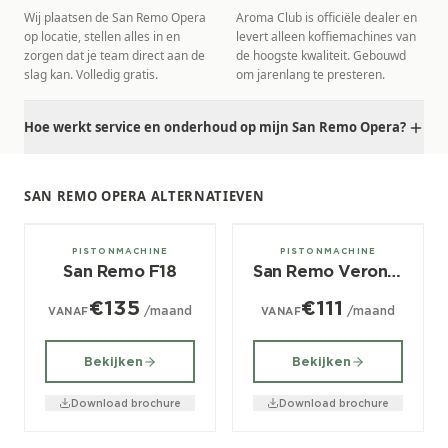
Wij plaatsen de San Remo Opera
Aroma Club is officiële dealer en
op locatie, stellen alles in en
levert alleen koffiemachines van
zorgen dat je team direct aan de
de hoogste kwaliteit. Gebouwd
slag kan. Volledig gratis.
om jarenlang te presteren.
Hoe werkt service en onderhoud op mijn San Remo Opera?
SAN REMO OPERA ALTERNATIEVEN
2, 3 groeps
2, 3 groeps
PISTONMACHINE
PISTONMACHINE
San Remo F18
San Remo Verona RS
€135
€111
/maand
/maand
VANAF
VANAF
Bekijken
Bekijken
Download brochure
Download brochure