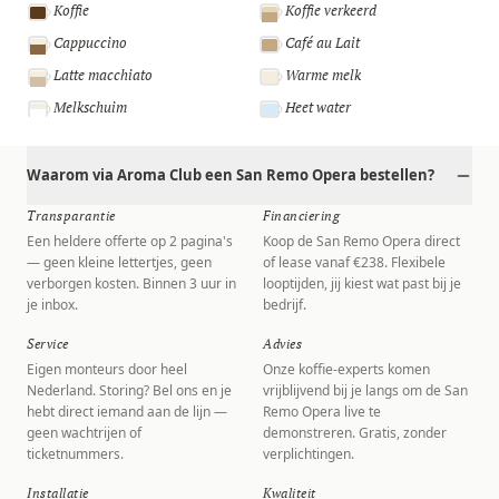
Koffie
Koffie verkeerd
Cappuccino
Café au Lait
Latte macchiato
Warme melk
Melkschuim
Heet water
Waarom via Aroma Club een San Remo Opera bestellen?
Transparantie
Financiering
Een heldere offerte op 2 pagina's
Koop de San Remo Opera direct
— geen kleine lettertjes, geen
of lease vanaf €238. Flexibele
verborgen kosten. Binnen 3 uur in
looptijden, jij kiest wat past bij je
je inbox.
bedrijf.
Service
Advies
Eigen monteurs door heel
Onze koffie-experts komen
Nederland. Storing? Bel ons en je
vrijblijvend bij je langs om de San
hebt direct iemand aan de lijn —
Remo Opera live te
geen wachtrijen of
demonstreren. Gratis, zonder
ticketnummers.
verplichtingen.
Installatie
Kwaliteit