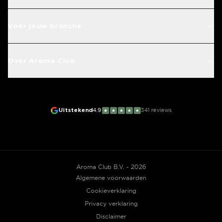
Voor jouw branche
Over Aroma Club
Uitstekend
4.9
341
reviews
★
★
★
★
★
Aroma Club B.V. - 2026
Algemene voorwaarden
Cookieverklaring
Privacy verklaring
Disclaimer