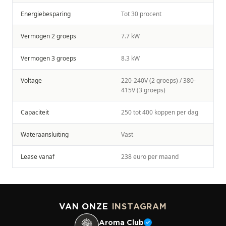
Energiebesparing
Tot 30 procent
Vermogen 2 groeps
7.7 kW
Vermogen 3 groeps
8.3 kW
Voltage
220-240V (2 groeps) / 380-
415V (3 groeps)
Capaciteit
250 tot 400 koppen per dag
Wateraansluiting
Vast
Lease vanaf
238 euro per maand
VAN ONZE
INSTAGRAM
Aroma Club