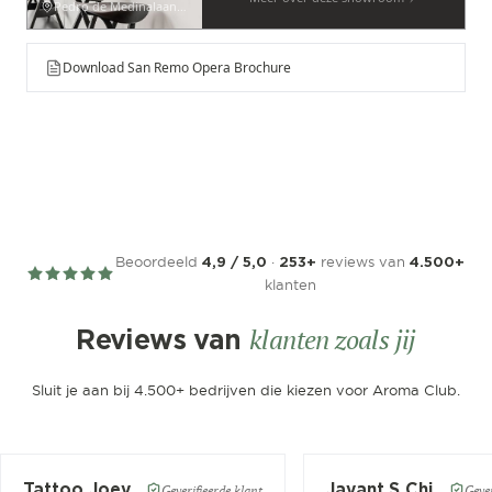
Pedro de Medinalaan 53
Download San Remo Opera Brochure
Beoordeeld
·
reviews van
4,9 / 5,0
253+
4.500+
klanten
klanten zoals jij
Reviews van
Sluit je aan bij 4.500+ bedrijven die kiezen voor Aroma Club.
Tattoo Joey
Jayant.S Chitaroe
Geverifieerde klant
Gever