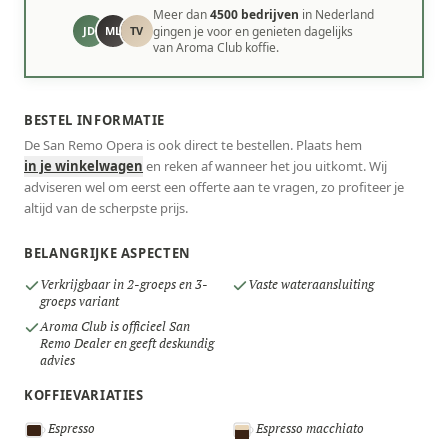
Meer dan
4500 bedrijven
in Nederland
JD
ML
TV
gingen je voor en genieten dagelijks
van Aroma Club koffie.
BESTEL INFORMATIE
De San Remo Opera is ook direct te bestellen. Plaats hem
in je winkelwagen
en reken af wanneer het jou uitkomt. Wij
adviseren wel om eerst een offerte aan te vragen, zo profiteer je
altijd van de scherpste prijs.
BELANGRIJKE ASPECTEN
Verkrijgbaar in 2-groeps en 3-
Vaste wateraansluiting
groeps variant
Aroma Club is officieel San
Remo Dealer en geeft deskundig
advies
KOFFIEVARIATIES
Espresso
Espresso macchiato