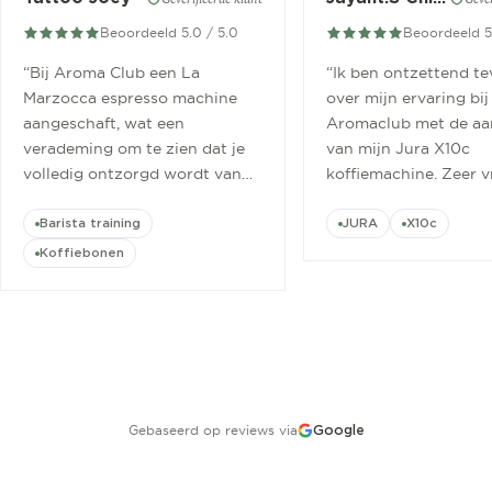
Beoordeeld 5.0 / 5.0
Beoordeeld 5
“
Bij Aroma Club een La
“
Ik ben ontzettend t
Marzocca espresso machine
over mijn ervaring bij
aangeschaft, wat een
Aromaclub met de aa
verademing om te zien dat je
van mijn Jura X10c
volledig ontzorgd wordt van
koffiemachine. Zeer v
aanschaf tot aan barista
ontvangen.
”
cursus.
”
Barista training
JURA
X10c
Koffiebonen
Gebaseerd op reviews via
Google