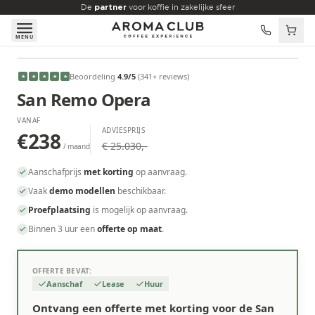
Skip to main content
De
partner
voor koffie in zakelijke sfeer
MENU
VANAF
Beoordeling
4.9
/5
(
341
+ reviews
)
★
★
★
★
★
€238
/maand
San Remo Opera
VANAF
ADVIESPRIJS
€238
€ 25.030,-
/ maand
Aanschafprijs
met korting
op aanvraag.
Vaak
demo modellen
beschikbaar.
Proefplaatsing
is mogelijk op aanvraag.
Binnen 3 uur een
offerte op maat
.
OFFERTE BEVAT:
Aanschaf
Lease
Huur
Ontvang een offerte met korting voor de San