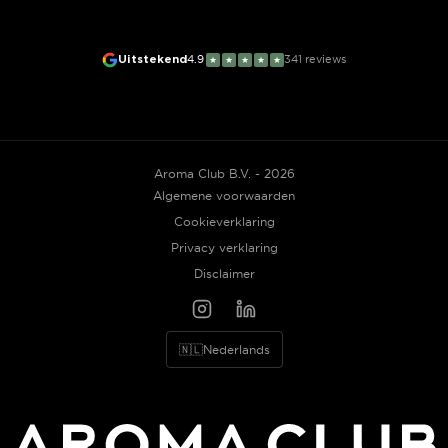
Uitstekend
4.9
341
reviews
★
★
★
★
★
Aroma Club B.V. - 2026
Algemene voorwaarden
Cookieverklaring
Privacy verklaring
Disclaimer
🇳🇱
Nederlands