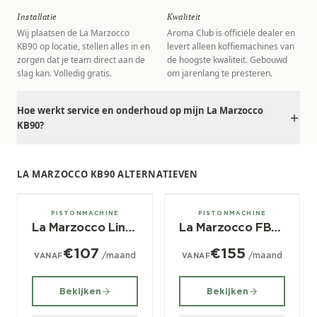
Installatie
Kwaliteit
Wij plaatsen de La Marzocco
Aroma Club is officiële dealer en
KB90 op locatie, stellen alles in en
levert alleen koffiemachines van
zorgen dat je team direct aan de
de hoogste kwaliteit. Gebouwd
slag kan. Volledig gratis.
om jarenlang te presteren.
Hoe werkt service en onderhoud op mijn La Marzocco
KB90?
LA MARZOCCO KB90 ALTERNATIEVEN
2, 3, 4 groeps
2, 3 groeps
PISTONMACHINE
PISTONMACHINE
La Marzocco Linea Classic S
La Marzocco FB80
€107
€155
/maand
/maand
VANAF
VANAF
Bekijken
Bekijken