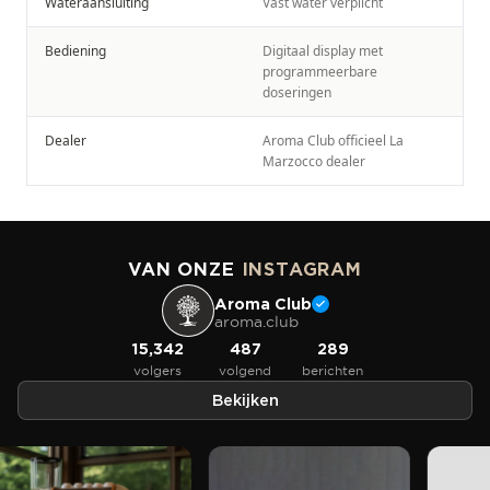
Wateraansluiting
Vast water verplicht
Bediening
Digitaal display met
programmeerbare
doseringen
Dealer
Aroma Club officieel La
Marzocco dealer
VAN ONZE
INSTAGRAM
Aroma Club
aroma.club
15,342
487
289
volgers
volgend
berichten
Bekijken