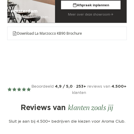
Afspraak inplannen
Amsterdam
Meer over deze showroom
Pedro de Medinalaan 53
Download La Marzocco KB90 Brochure
Beoordeeld
·
reviews van
4,9 / 5,0
253+
4.500+
klanten
klanten zoals jij
Reviews van
Sluit je aan bij 4.500+ bedrijven die kiezen voor Aroma Club.