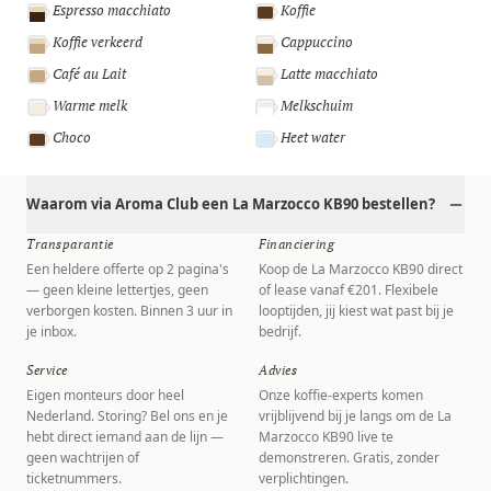
Espresso macchiato
Koffie
Koffie verkeerd
Cappuccino
Café au Lait
Latte macchiato
Warme melk
Melkschuim
Choco
Heet water
Waarom via Aroma Club een La Marzocco KB90 bestellen?
Transparantie
Financiering
Een heldere offerte op 2 pagina's
Koop de La Marzocco KB90 direct
— geen kleine lettertjes, geen
of lease vanaf €201. Flexibele
verborgen kosten. Binnen 3 uur in
looptijden, jij kiest wat past bij je
je inbox.
bedrijf.
Service
Advies
Eigen monteurs door heel
Onze koffie-experts komen
Nederland. Storing? Bel ons en je
vrijblijvend bij je langs om de La
hebt direct iemand aan de lijn —
Marzocco KB90 live te
geen wachtrijen of
demonstreren. Gratis, zonder
ticketnummers.
verplichtingen.