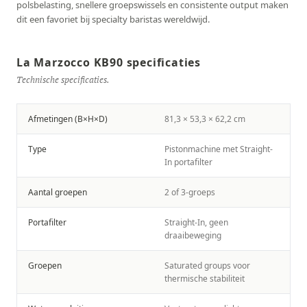
polsbelasting, snellere groepswissels en consistente output maken
dit een favoriet bij specialty baristas wereldwijd.
La Marzocco KB90 specificaties
Technische specificaties.
Afmetingen (B×H×D)
81,3 × 53,3 × 62,2 cm
Type
Pistonmachine met Straight-
In portafilter
Aantal groepen
2 of 3-groeps
Portafilter
Straight-In, geen
draaibeweging
Groepen
Saturated groups voor
thermische stabiliteit