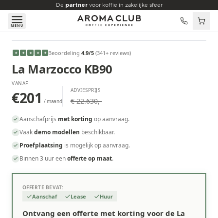
Skip to main content
De
partner
voor koffie in zakelijke sfeer
MENU
VANAF
Beoordeling
4.9
/5
(
341
+ reviews
)
★
★
★
★
★
€201
/maand
La Marzocco KB90
VANAF
ADVIESPRIJS
€201
€ 22.630,-
/ maand
Aanschafprijs
met korting
op aanvraag.
Vaak
demo modellen
beschikbaar.
Proefplaatsing
is mogelijk op aanvraag.
Binnen 3 uur een
offerte op maat
.
OFFERTE BEVAT:
Aanschaf
Lease
Huur
Ontvang een offerte met korting voor de La