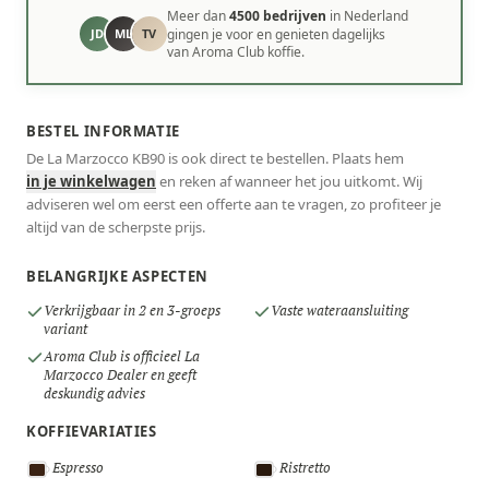
Meer dan
4500 bedrijven
in Nederland
JD
ML
TV
gingen je voor en genieten dagelijks
van Aroma Club koffie.
BESTEL INFORMATIE
De La Marzocco KB90 is ook direct te bestellen. Plaats hem
in je winkelwagen
en reken af wanneer het jou uitkomt. Wij
adviseren wel om eerst een offerte aan te vragen, zo profiteer je
altijd van de scherpste prijs.
BELANGRIJKE ASPECTEN
Verkrijgbaar in 2 en 3-groeps
Vaste wateraansluiting
variant
Aroma Club is officieel La
Marzocco Dealer en geeft
deskundig advies
KOFFIEVARIATIES
Espresso
Ristretto