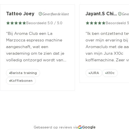
Tattoo Joey
Jayant.S Chitaroe
Geverifieerde klant
Gever
Beoordeeld 5.0 / 5.0
Beoordeeld 5
“
Bij Aroma Club een La
“
Ik ben ontzettend t
Marzocca espresso machine
over mijn ervaring bij
aangeschaft, wat een
Aromaclub met de aa
verademing om te zien dat je
van mijn Jura X10c
volledig ontzorgd wordt van
koffiemachine. Zeer v
aanschaf tot aan barista
ontvangen.
”
cursus.
”
Barista training
JURA
X10c
Koffiebonen
Gebaseerd op reviews via
Google