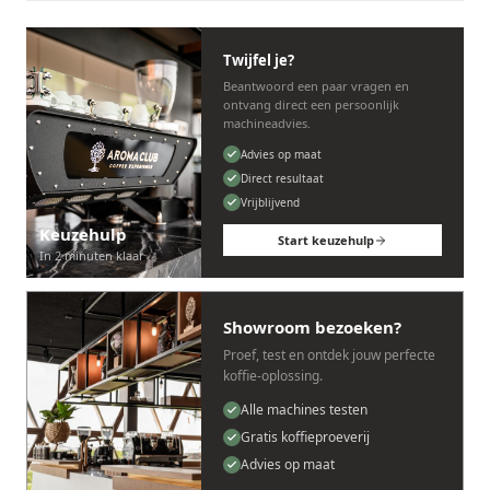
Twijfel je?
Beantwoord een paar vragen en
ontvang direct een persoonlijk
machineadvies.
Advies op maat
Direct resultaat
Vrijblijvend
Keuzehulp
Start keuzehulp
In 2 minuten klaar
Showroom bezoeken?
Proef, test en ontdek jouw perfecte
koffie-oplossing.
Alle machines testen
Gratis koffieproeverij
Advies op maat