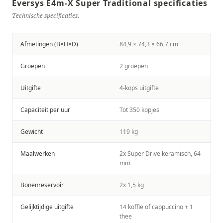
Eversys E4m-X Super Traditional specificaties
Technische specificaties.
Afmetingen (B×H×D)
84,9 × 74,3 × 66,7 cm
Groepen
2 groepen
Uitgifte
4-kops uitgifte
Capaciteit per uur
Tot 350 kopjes
Gewicht
119 kg
Maalwerken
2x Super Drive keramisch, 64
mm
Bonenreservoir
2x 1,5 kg
Gelijktijdige uitgifte
14 koffie of cappuccino + 1
thee