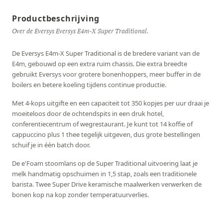
Productbeschrijving
Over de Eversys Eversys E4m-X Super Traditional.
De Eversys E4m-X Super Traditional is de bredere variant van de
E4m, gebouwd op een extra ruim chassis. Die extra breedte
gebruikt Eversys voor grotere bonenhoppers, meer buffer in de
boilers en betere koeling tijdens continue productie.
Met 4-kops uitgifte en een capaciteit tot 350 kopjes per uur draai je
moeiteloos door de ochtendspits in een druk hotel,
conferentiecentrum of wegrestaurant. Je kunt tot 14 koffie of
cappuccino plus 1 thee tegelijk uitgeven, dus grote bestellingen
schuif je in één batch door.
De e'Foam stoomlans op de Super Traditional uitvoering laat je
melk handmatig opschuimen in 1,5 stap, zoals een traditionele
barista. Twee Super Drive keramische maalwerken verwerken de
bonen kop na kop zonder temperatuurverlies.