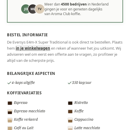
Meer dan
4500 bedrijven
in Nederland
JD
ML
TV
gingen je voor en genieten dagelijks
van Aroma Club koffie.
BESTEL INFORMATIE
De Eversys E4m-X Super Traditional is ook direct te bestellen. Plaats
hem
in je winkelwagen
en reken af wanneer het jou uitkomt. Wij
adviseren wel om eerst een offerte aan te vragen, zo profiteer je
altijd van de scherpste prijs.
BELANGRIJKE ASPECTEN
4-kops uitgifte
350 kop/uur
KOFFIEVARIATIES
Espresso
Ristretto
Espresso macchiato
Koffie
Koffie verkeerd
Cappuccino
Café au Lait
Latte macchiato