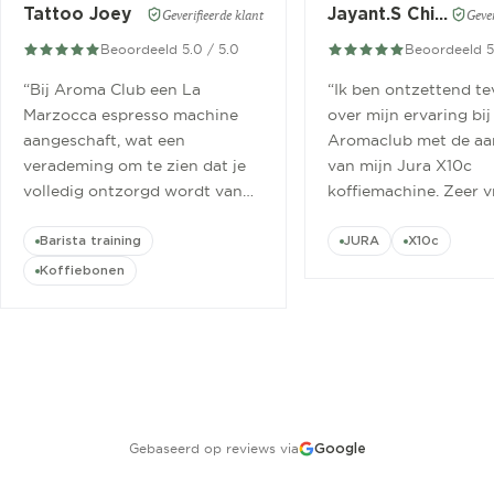
Tattoo Joey
Jayant.S Chitaroe
Geverifieerde klant
Gever
Beoordeeld 5.0 / 5.0
Beoordeeld 5
“
Bij Aroma Club een La
“
Ik ben ontzettend t
Marzocca espresso machine
over mijn ervaring bij
aangeschaft, wat een
Aromaclub met de aa
verademing om te zien dat je
van mijn Jura X10c
volledig ontzorgd wordt van
koffiemachine. Zeer v
aanschaf tot aan barista
ontvangen.
”
cursus.
”
Barista training
JURA
X10c
Koffiebonen
Gebaseerd op reviews via
Google