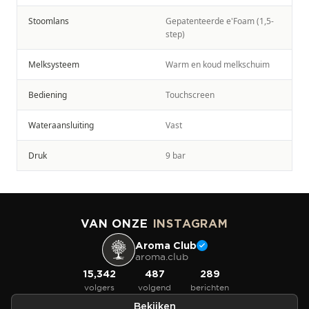
Stoomlans
Gepatenteerde e'Foam (1,5-
step)
Melksysteem
Warm en koud melkschuim
Bediening
Touchscreen
Wateraansluiting
Vast
Druk
9 bar
VAN ONZE
INSTAGRAM
Aroma Club
aroma.club
15,342
487
289
volgers
volgend
berichten
Bekijken