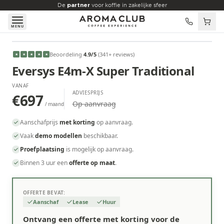
Skip to main content
De
partner
voor koffie in zakelijke sfeer
MENU
VANAF
Beoordeling
4.9
/5
(
341
+ reviews
)
★
★
★
★
★
€697
/maand
Eversys E4m-X Super Traditional
VANAF
ADVIESPRIJS
€697
Op aanvraag
/ maand
Aanschafprijs
met korting
op aanvraag.
Vaak
demo modellen
beschikbaar.
Proefplaatsing
is mogelijk op aanvraag.
Binnen 3 uur een
offerte op maat
.
OFFERTE BEVAT:
Aanschaf
Lease
Huur
Ontvang een offerte met korting voor de