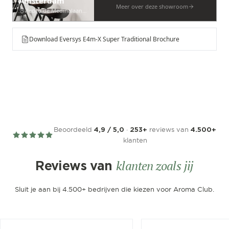
Amsterdam
Meer over deze showroom
Pedro de Medinalaan 53
Download Eversys E4m-X Super Traditional Brochure
Beoordeeld
·
reviews van
4,9 / 5,0
253+
4.500+
klanten
klanten zoals jij
Reviews van
Sluit je aan bij 4.500+ bedrijven die kiezen voor Aroma Club.