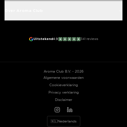
Over Aroma Club
Uitstekend
4.9
341
reviews
★
★
★
★
★
Aroma Club B.V. - 2026
Algemene voorwaarden
Cookieverklaring
Privacy verklaring
Disclaimer
🇳🇱
Nederlands