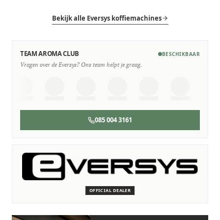
Bekijk alle Eversys koffiemachines
TEAM AROMA CLUB
BESCHIKBAAR
Vragen over de Eversys? Ons team helpt je graag.
085 004 3161
SERVICE & ONDERHOUD
Wij staan voor je klaar
Deskundige monteurs die verstand hebben van Eversys
machines.
OFFICIAL DEALER
Persoonlijk, snel en zonder gedoe.