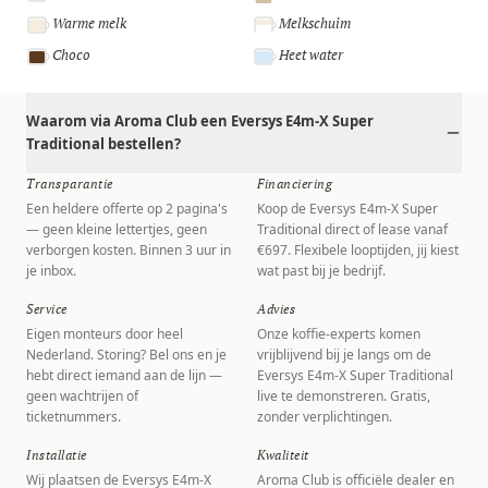
Warme melk
Melkschuim
Choco
Heet water
Waarom via Aroma Club een Eversys E4m-X Super
Traditional bestellen?
Transparantie
Financiering
Een heldere offerte op 2 pagina's
Koop de Eversys E4m-X Super
— geen kleine lettertjes, geen
Traditional direct of lease vanaf
verborgen kosten. Binnen 3 uur in
€697. Flexibele looptijden, jij kiest
je inbox.
wat past bij je bedrijf.
Service
Advies
Eigen monteurs door heel
Onze koffie-experts komen
Nederland. Storing? Bel ons en je
vrijblijvend bij je langs om de
hebt direct iemand aan de lijn —
Eversys E4m-X Super Traditional
geen wachtrijen of
live te demonstreren. Gratis,
ticketnummers.
zonder verplichtingen.
Installatie
Kwaliteit
Wij plaatsen de Eversys E4m-X
Aroma Club is officiële dealer en