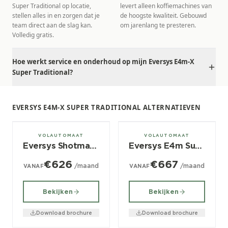
Super Traditional op locatie,
levert alleen koffiemachines van
stellen alles in en zorgen dat je
de hoogste kwaliteit. Gebouwd
team direct aan de slag kan.
om jarenlang te presteren.
Volledig gratis.
Hoe werkt service en onderhoud op mijn Eversys E4m-X
Super Traditional?
EVERSYS E4M-X SUPER TRADITIONAL ALTERNATIEVEN
± 350/dag
± 350/dag
VOLAUTOMAAT
VOLAUTOMAAT
Eversys Shotmaster XS
Eversys E4m Super Traditional
€626
€667
/maand
/maand
VANAF
VANAF
Bekijken
Bekijken
Download brochure
Download brochure