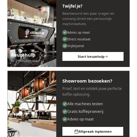
Twijfel je?
Beantwoord een paar vragen en
ontvang direct een persoonlijk
machineadvies.
Advies op maat
Direct resultaat
Vrijblijvend
Keuzehulp
Start keuzehulp
In 2 minuten klaar
Showroom bezoeken?
Proef, test en ontdek jouw perfecte
koffie-oplossing.
Alle machines testen
Gratis koffieproeverij
Advies op maat
Afspraak inplannen