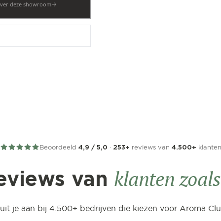
ver deze showroom
Beoordeeld
·
reviews van
klante
4,9 / 5,0
253+
4.500+
klanten zoals 
eviews van
luit je aan bij 4.500+ bedrijven die kiezen voor Aroma Clu