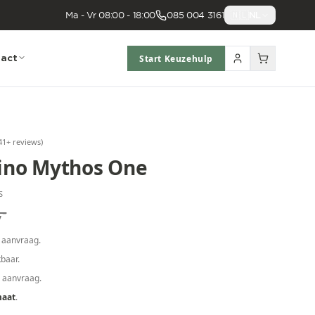
Ma - Vr 08:00 - 18:00
085 004 3161
🇳🇱
NL
act
Start Keuzehulp
41
+ reviews
)
uino Mythos One
S
,-
 aanvraag.
baar.
p aanvraag.
maat
.