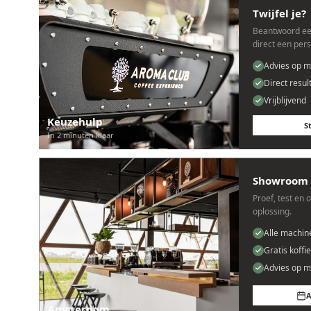
Twijfel je?
Beantwoord ee
direct een per
Advies op m
Direct resul
Vrijblijvend
Keuzehulp
S
In 2 minuten klaar
Showroom 
Proef, test en 
oplossing.
Alle machin
Gratis koffi
Advies op m
A
Amsterdam