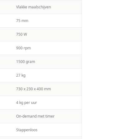
Vlakke maalschijven
75 mm
750 W
900 rpm
1500 gram
27 kg
730 x 230 x 400 mm
4 kg per uur
On-demand met timer
Stappenloos