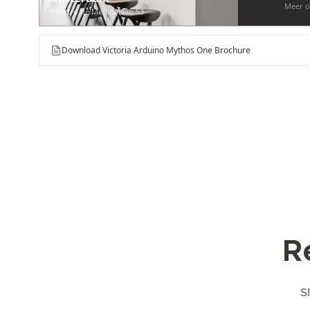
Meer o
Pedro de Medinalaan 53
Download Victoria Arduino Mythos One Brochure
R
S