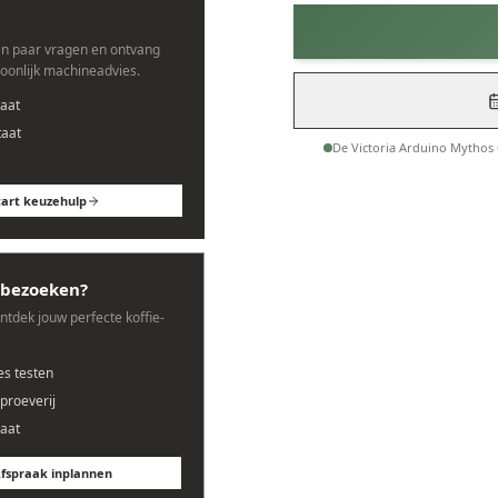
n paar vragen en ontvang
soonlijk machineadvies.
aat
taat
De Victoria Arduino Mythos
tart keuzehulp
bezoeken?
ontdek jouw perfecte koffie-
es testen
eproeverij
aat
fspraak inplannen