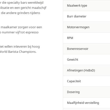
 die specialty bars wereldwijd
Maalwerk type
isatie en een gericht maalschijf
ie andere grinders tijdens
Burr diameter
e maalkamer zorgen voor een
Motorvermogen
o nummer vijf tot espresso
RPM
iet willen inleveren bij hoog
Bonenreservoir
 World Barista Champions.
Gewicht
Afmetingen (HxBxD)
Capaciteit
Dosering
Maalfijnheid verstelling