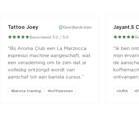
Tattoo Joey
Jayant.S 
Geverifieerde klant
Beoordeeld 5.0 / 5.0
Be
“
Bij Aroma Club een La Marzocca
“
Ik ben on
espresso machine aangeschaft, wat
mijn ervar
een verademing om te zien dat je
de aanscha
volledig ontzorgd wordt van
koffiemachi
aanschaf tot aan barista cursus.
”
ontvangen
Barista training
Koffiebonen
JURA
X