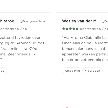
Chitaroe
Wesley van der Meer
Geverifieerde klant
Ge
oordeeld 5.0 / 5.0
Beoordeeld 5.0 / 5.
tzettend tevreden over
“
Via Aroma Club mijn La
ing bij de Aromaclub met
Linea Mini en de La Marz
f van mijn Jura X10c
bonenmaler aangeschaft.
ne. Zeer vriendelijk
apparaten werken perfect
.
”
ben er ontzettend blij me
10c
Linea Mini
Tevreden