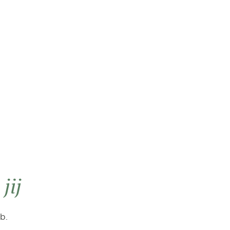
n
jij
b.