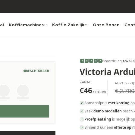
al
Koffiemachines
Koffie Zakelijk
Onze Bonen
Cont
Beoordeling
4.9
/5
(
3
★
★
★
★
★
Victoria Ard
BESCHIKBAAR
VANAF
ADVIESPRIJ
€46
€ 2.700
/ maand
Aanschafprijs
met korting
op
Vaak
demo modellen
beschik
achines.
Proefplaatsing
is mogelijk o
Binnen 3 uur een
offerte op 