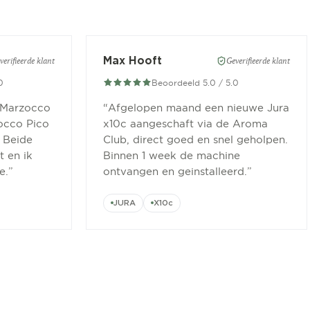
Max Hooft
verifieerde klant
Geverifieerde klant
0
Beoordeeld 5.0 / 5.0
 Marzocco
“
Afgelopen maand een nieuwe Jura
occo Pico
x10c aangeschaft via de Aroma
 Beide
Club, direct goed en snel geholpen.
 en ik
Binnen 1 week de machine
e.
”
ontvangen en geinstalleerd.
”
JURA
X10c