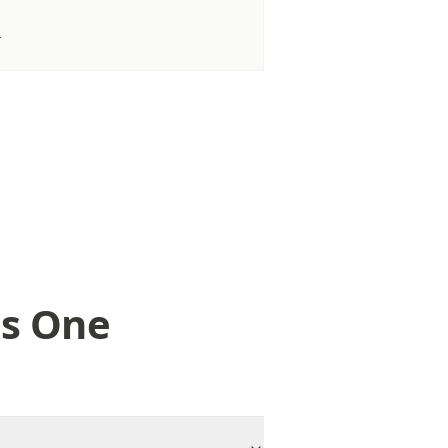
r
os One