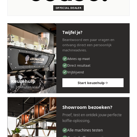
machines.
OFFICIAL DEALER
Persoonlijk, snel en zonder gedoe.
Twijfel je?
Beantwoord een paar vragen en
ontvang direct een persoonlijk
machineadvies.
Advies op maat
Direct resultaat
Vrijblijvend
Keuzehulp
Start keuzehulp
In 2 minuten klaar
Showroom bezoeken?
Proef, test en ontdek jouw perfecte
koffie-oplossing.
Alle machines testen