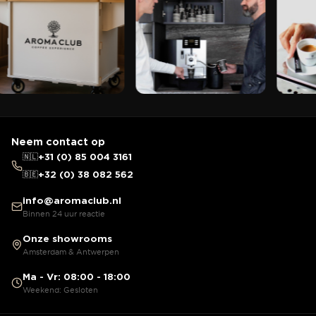
Neem contact op
🇳🇱
+31 (0) 85 004 3161
🇧🇪
+32 (0) 38 082 562
info@aromaclub.nl
Binnen 24 uur reactie
Onze showrooms
Amsterdam & Antwerpen
Ma - Vr: 08:00 - 18:00
Weekend: Gesloten