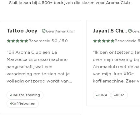
Sluit je aan bij 4.500+ bedrijven die kiezen voor Aroma Club.
Tattoo Joey
Jayant.S Chitaroe
Geverifieerde klant
Gever
Beoordeeld 5.0 / 5.0
Beoordeeld 5
“
Bij Aroma Club een La
“
Ik ben ontzettend t
Marzocca espresso machine
over mijn ervaring bij
aangeschaft, wat een
Aromaclub met de aa
verademing om te zien dat je
van mijn Jura X10c
volledig ontzorgd wordt van
koffiemachine. Zeer v
aanschaf tot aan barista
ontvangen.
”
cursus.
”
Barista training
JURA
X10c
Koffiebonen