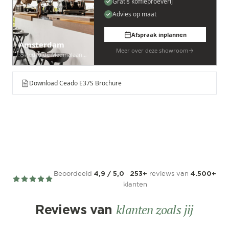
Gratis koffieproeverij
Advies op maat
Afspraak inplannen
Amsterdam
Meer over deze showroom
Pedro de Medinalaan 53
Download Ceado E37S Brochure
Beoordeeld
·
reviews van
4,9 / 5,0
253+
4.500+
klanten
klanten zoals jij
Reviews van