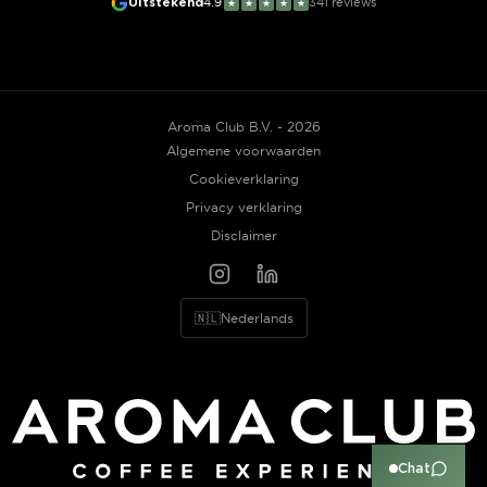
Uitstekend
4.9
341
reviews
★
★
★
★
★
Aroma Club B.V. - 2026
Algemene voorwaarden
Cookieverklaring
Privacy verklaring
Disclaimer
🇳🇱
Nederlands
Chat