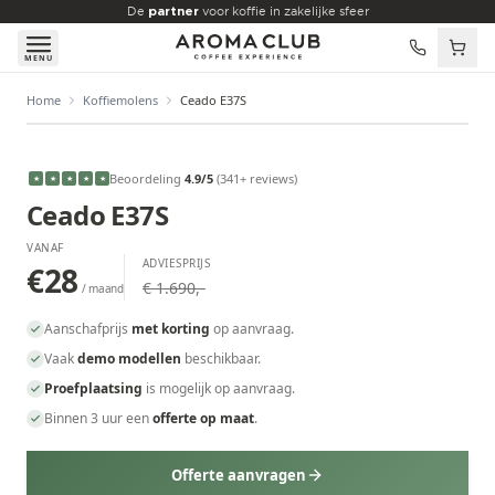
Skip to main content
De
partner
voor koffie in zakelijke sfeer
MENU
Home
Koffiemolens
Ceado E37S
VANAF
€28
/maand
Beoordeling
4.9
/5
(
341
+ reviews
)
★
★
★
★
★
Ceado E37S
VANAF
ADVIESPRIJS
€28
€ 1.690,-
/ maand
Aanschafprijs
met korting
op aanvraag.
Vaak
demo modellen
beschikbaar.
Proefplaatsing
is mogelijk op aanvraag.
Binnen 3 uur een
offerte op maat
.
Offerte aanvragen