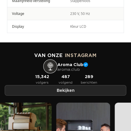
Maalfijnheid verstelling
Stappenloos
Voltage
230 V, 50 Hz
Display
Kleur LCD
VAN ONZE
INSTAGRAM
Aroma Club
aroma.club
15,342
487
289
volgers
volgend
berichten
Bekijken