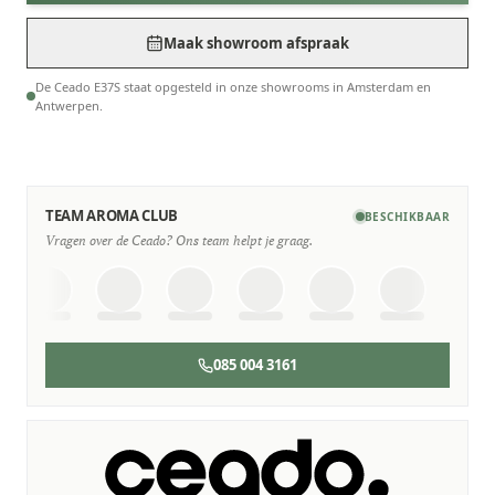
Maak showroom afspraak
De Ceado E37S staat opgesteld in onze showrooms in Amsterdam en
Antwerpen.
TEAM AROMA CLUB
BESCHIKBAAR
Vragen over de Ceado? Ons team helpt je graag.
085 004 3161
SERVICE & ONDERHOUD
Wij staan voor je klaar
Deskundige monteurs die verstand hebben van Ceado